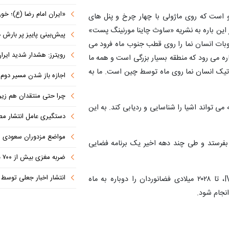
«ایران امام رضا (ع)؛ خون‌خواه و جان
و است که روی ماژولی با چهار چرخ و پنل های
دی قرار گرفته اند. گائو یانگ پروفسور در HKUST در این باره به نشریه «ساوث چاینا مورنینگ پست»
پیش‌بینی پاییز پر بارش در
انگ ۷» احتمالا نخستین روبات انسان نما را روی قطب جنوب ماه فرود می
رویترز: هشدار شدید ایران به کشورها
ه می رود که منطقه بسیار بزرگی است و همه ما
باتیک انسان نما روی ماه توسط چین است. ما به
اجازه باز شدن مسیر دوم در
چرا حتی منتقدان هم زیر پرچم
ی تواند اشیا را شناسایی و ردیابی کند. به این
دستگیری عامل انتشار مطالب توهین‌آم
مواضع مزدوران سعودی را با موشک
 روی سطح ماه بفرستد و طی چند دهه اخیر یک برنامه فضایی
ضربه مغزی بیش از ۷۰۰ نظامی آمریکایی در حملات ایران
انتشار اخبار جعلی توسط ترامپ
ناسا تصمیم دارد به عنوان بخشی از ماموریت آرتمیس IV، تا ۲۰۲۸ میلادی فضانوردان را دوباره به ماه