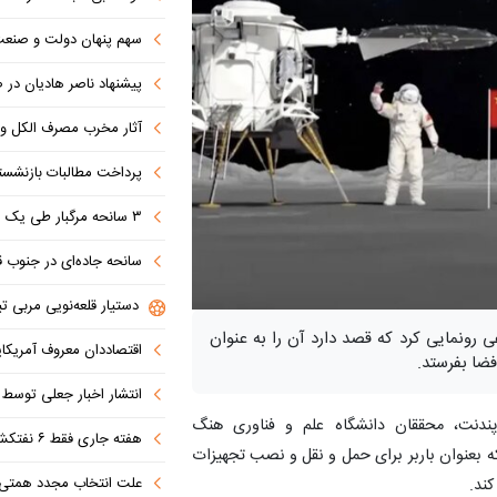
سهم پنهان دولت و صنعت در ناترازی 
پیشنهاد ناصر هادیان در صداوسیما: تنگه 
آثار مخرب مصرف الکل و س
پرداخت مطالبات بازنشستگان در اولویت تأمین ا
۳ سانحه مرگبار طی یک هفته در بزرگراه‌های تهران؛ هشدار دوباره به رانندگان و عابران
سانحه جاده‌ای در جنوب قاهره با ۱۴ 
دستیار قلعه‌نویی مربی تی
ونمایی کرد که قصد دارد آن را به عنوان
اقتصاددان معروف آمریکای
انتشار اخبار جعلی توسط ترامپ
پندنت، محققان دانشگاه علم و فناوری هنگ
هفته جاری فقط ۶ نفتکش از تنگه عبور کردند
 ابداع کرده اند که بعنوان باربر برای حمل و نقل و نصب تجهیزات
علت انتخاب مجدد همتی برای بانک مرکزی مشخص شد: پزشک
کند.