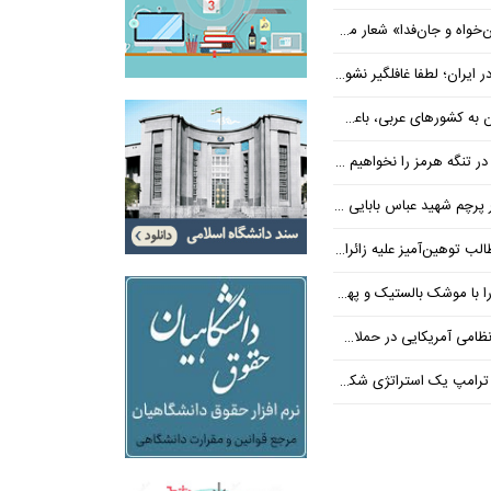
‌فدا» شعار محوری دهه پایانی صفر شد
 ایران؛ لطفا غافلگیر نشوید
ی عربی، باعث توقف حمله آمریکا شد
 تنگه هرمز را نخواهیم داد
 شهید عباس بابایی ایستادند؟
یز علیه زائران اربعین در فضای مجازی
 بالستیک و پهپاد در هم شکستیم
 یک استراتژی شکست خورده است