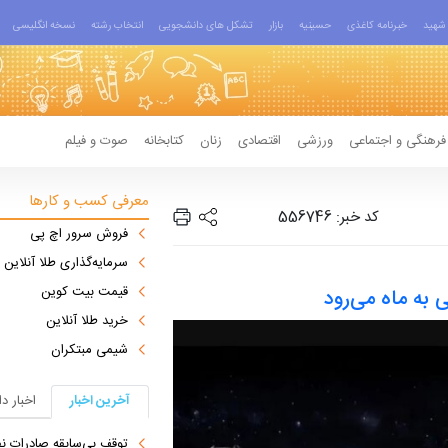
شهید
خبرنامه کاغذی
حسینیه
بازار
تشکل های دانشجویی
انتخاب رشته
نسخه انگلیسی
فرهنگی و اجتماعی
ورزشی
اقتصادی
زنان
کتابخانه
صوت و فیلم
معرفی کسب و کارها
کد خبر: 556746
فروش سرور اچ پی
سرمایه‌گذاری طلا آنلاین
قیمت بیت کوین
 به ماه می‌رود
خرید طلا آنلاین
شیمی مبتکران
آخرین اخبار
اخبار د
توقف بی‌سابقه صادرات نف