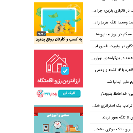
بنزین؛ چرا مردم مقصر اصلی نیستند؟
هرمز را در ازای رفع تحریم معامله کنیم
یگار در بروز بیماری‌ها
جتماعی؛ پیگیری برای تأمین منابع ادامه دارد
کشته و زخمی
م ملی ایتالیا شد
ی: خداحافظ پترودلار
 یک استراتژی شکست خورده است
یان هنوز هم متوجه نشده است چرا همتی استیضاح شد!