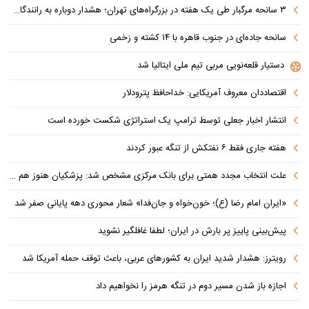
۳ سانحه مرگبار طی یک هفته در بزرگراه‌های تهران؛ هشدار دوباره به رانندگان و عابران
سانحه جاده‌ای در جنوب قاهره با ۱۴ کشته و زخمی
دستیار قلعه‌نویی مربی تیم ملی ایتالیا شد
اقتصاددان معروف آمریکایی: خداحافظ پترودلار
انتشار اخبار جعلی توسط ترامپ یک استراتژی شکست خورده است
هفته جاری فقط ۶ نفتکش از تنگه عبور کردند
علت انتخاب مجدد همتی برای بانک مرکزی مشخص شد: پزشکیان هنوز هم متوجه نشده است چرا همتی استیضاح شد!
«ایران امام رضا (ع)؛ خون‌خواه و جان‌فدا» شعار محوری دهه پایانی صفر شد
پیش‌بینی پاییز پر بارش در ایران؛ لطفا غافلگیر نشوید
رویترز: هشدار شدید ایران به کشورهای عربی، باعث توقف حمله آمریکا شد
اجازه باز شدن مسیر دوم در تنگه هرمز را نخواهیم داد