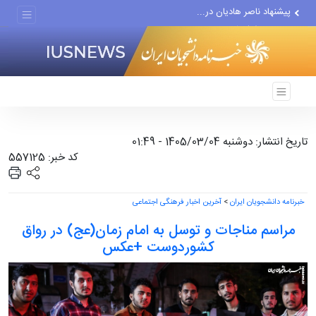
معامله با گرگِ آمریکایی،...
دستیار قلعه‌نویی مربی تیم...
اقتصاددان معروف آمریکایی:...
انتشار اخبار جعلی توسط...
تاریخ انتشار: دوشنبه 1405/03/04 - 01:49
کد خبر: 557125
خبرنامه دانشجویان ایران
>
آخرین اخبار فرهنگی اجتماعی
مراسم مناجات و توسل به امام زمان(عج) در رواق
کشوردوست +عکس