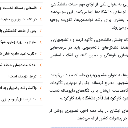
 به عنوان یکی از ارکان مهم حیات دانشگاهی،
فلسطین مسئله نخست جها
ماعی دانشگاه‌ها ایفا می‌کنند. این مجموعه‌ها
در نشست وزیران خارجه کشورهای 
، بستری برای رشد توانمندی‌ها، تقویت روحیه
 می‌روند.
پس از ماه‌ها کشمکش با دولت ترامپ،
اه جنبش دانشجویی تأکید کرده و دانشجویان را
سازش با یزید زمان، هرگز امنی
عتقدند تشکل‌های دانشجویی باید در عرصه‌هایی
«کارت امید مادر» شارژ ش
سازی فرهنگی و تبیین گفتمان انقلاب اسلامی
تعداد مصدومان حادثه شهرک شم
‌ها به عنوان «
شیرین‌ترین جلسات»
یاد می‌کردند،
توافق نزدیک است!
جویی مطرح کرده‌اند. یکی از مهم‌ترین تأکیدات
واکنش تند رضاییان به اس
اه‌هاست. ایشان با رد نگاه‌های مأیوسانه نسبت
 کار کرد، اتفاقاً در دانشگاه باید کار کرد
.»
مذاکره با تل‌آویو، چیزی جز ش
ه‌های ایشان در یک دهه اخیر، تصویری روشن از
در پیشرفت کشور ارائه می‌دهد.