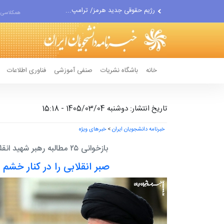
رژیم حقوقی جدید هرمز/ ترامپ...
همکلاسی 
ترامپ باید با درد اقتصادیِ...
افت صادرات نفت آمریکا به...
انصارالله حمله به یک نفتکش...
حادثه امنیتی دریایی در جنوب...
خانه
باشگاه نشریات
صنفی آموزشی
فناوری اطلاعات
تاریخ انتشار: دوشنبه 1405/03/04 - 15:18
خبرنامه دانشجویان ایران
>
خبرهای ویژه
بازخوانی ۲۵ مطالبه رهبر شهید انقلاب از جنبش دانشجویی؛
صبر انقلابی را در کنار خشم 