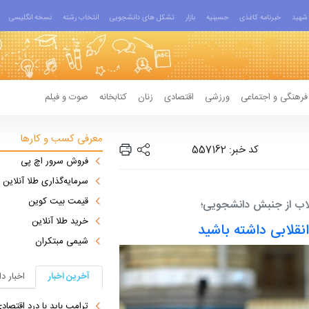
شهید
خبرنامه کاغذی
حسینیه
بازار
تشکل های دانشجویی
انتخاب رشته
نسخه انگلیسی
فرهنگی و اجتماعی
ورزشی
اقتصادی
زنان
کتابخانه
صوت و فیلم
معرفی کسب و کارها
کد خبر: 557162
فروش سرور اچ پی
سرمایه‌گذاری طلا آنلاین
قیمت بیت کوین
خرید طلا آنلاین
انقلابی داشته باشید
شیمی مبتکران
آخرین اخبار
اخبار د
ترامپ باید با درد اقتصاد