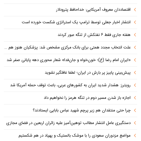
اقتصاددان معروف آمریکایی: خداحافظ پترودلار
انتشار اخبار جعلی توسط ترامپ یک استراتژی شکست خورده است
هفته جاری فقط ۶ نفتکش از تنگه عبور کردند
علت انتخاب مجدد همتی برای بانک مرکزی مشخص شد: پزشکیان هنوز هم متوجه نشده است چرا همتی استیضاح شد!
«ایران امام رضا (ع)؛ خون‌خواه و جان‌فدا» شعار محوری دهه پایانی صفر شد
پیش‌بینی پاییز پر بارش در ایران؛ لطفا غافلگیر نشوید
رویترز: هشدار شدید ایران به کشورهای عربی، باعث توقف حمله آمریکا شد
اجازه باز شدن مسیر دوم در تنگه هرمز را نخواهیم داد
چرا حتی منتقدان هم زیر پرچم شهید عباس بابایی ایستادند؟
دستگیری عامل انتشار مطالب توهین‌آمیز علیه زائران اربعین در فضای مجازی
مواضع مزدوران سعودی را با موشک بالستیک و پهپاد در هم شکستیم