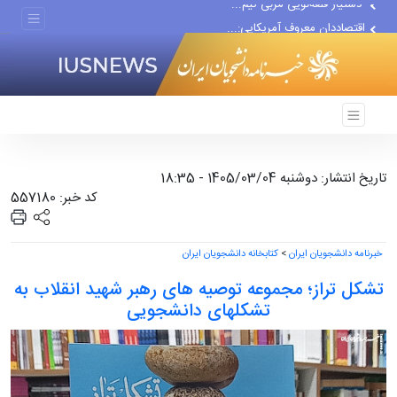
اقتصاددان معروف آمریکایی:...
انتشار اخبار جعلی توسط...
تاریخ انتشار: دوشنبه 1405/03/04 - 18:35
کد خبر: 557180
خبرنامه دانشجویان ایران
>
کتابخانه دانشجویان ایران
تشکل تراز؛ مجموعه توصیه های رهبر شهید انقلاب به
تشکلهای دانشجویی