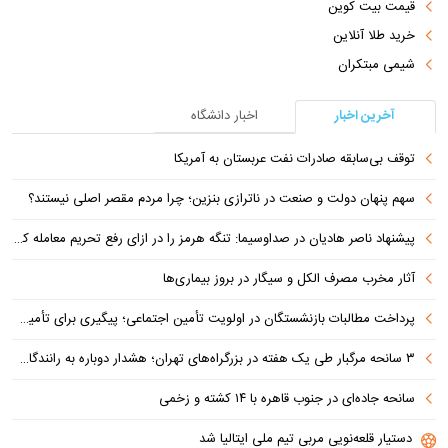
قیمت بیت کوین
خرید طلا آنلاین
شیمی مبتکران
آخرین اخبار
اخبار دانشگاه
توقف بی‌سابقه صادرات نفت عربستان به آمریکا
سهم پنهان دولت و صنعت در ناترازی بنزین؛ چرا مردم مقصر اصلی نیستند؟
پیشنهاد ناصر هادیان در صداوسیما: تنگه هرمز را در ازای رفع تحریم معامله کنیم
آثار مخرب مصرف الکل و سیگار در بروز بیماری‌ها
پرداخت مطالبات بازنشستگان در اولویت تأمین اجتماعی؛ پیگیری برای تأمین منابع ادامه دارد
۳ سانحه مرگبار طی یک هفته در بزرگراه‌های تهران؛ هشدار دوباره به رانندگان و عابران
سانحه جاده‌ای در جنوب قاهره با ۱۴ کشته و زخمی
دستیار قلعه‌نویی مربی تیم ملی ایتالیا شد