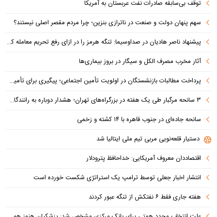
توقف بی‌سابقه صادرات نفت عربستان به آمریکا
سهم پنهان دولت و صنعت در ناترازی بنزین؛ چرا مردم مقصر اصلی نیستند؟
پیشنهاد ناصر هادیان در صداوسیما: تنگه هرمز را در ازای رفع تحریم معامله کنیم
آثار مخرب مصرف الکل و سیگار در بروز بیماری‌ها
پرداخت مطالبات بازنشستگان در اولویت تأمین اجتماعی؛ پیگیری برای تأمین منابع ادامه دارد
۳ سانحه مرگبار طی یک هفته در بزرگراه‌های تهران؛ هشدار دوباره به رانندگان و عابران
سانحه جاده‌ای در جنوب قاهره با ۱۴ کشته و زخمی
دستیار قلعه‌نویی مربی تیم ملی ایتالیا شد
اقتصاددان معروف آمریکایی: خداحافظ پترودلار
انتشار اخبار جعلی توسط ترامپ یک استراتژی شکست خورده است
هفته جاری فقط ۶ نفتکش از تنگه عبور کردند
علت انتخاب مجدد همتی برای بانک مرکزی مشخص شد: پزشکیان هنوز هم متوجه نشده است چرا همتی استیضاح شد!