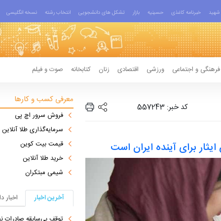
شهید
خبرنامه کاغذی
حسینیه
بازار
تشکل های دانشجویی
انتخاب رشته
نسخه انگلیسی
فرهنگی و اجتماعی
ورزشی
اقتصادی
زنان
کتابخانه
صوت و فیلم
معرفی کسب و کارها
کد خبر: 557243
فروش سرور اچ پی
سرمایه‌گذاری طلا آنلاین
قیمت بیت کوین
ایثار برای آینده ایران است
خرید طلا آنلاین
شیمی مبتکران
آخرین اخبار
اخبار د
توقف بی‌سابقه صادرات نف