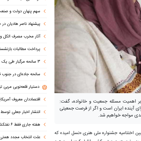
سهم پنهان دولت و صنعت در ناترازی 
پیشنهاد ناصر هادیان در صداوسیما: تنگه 
آثار مخرب مصرف الکل و س
پرداخت مطالبات بازنشستگان در اولویت تأمین ا
۳ سانحه مرگبار طی یک هفته در بزرگراه‌های تهران؛ هشدار دوباره به رانندگان و عابران
سانحه جاده‌ای در جنوب قاهره با ۱۴ 
دستیار قلعه‌نویی مربی تی
اقتصاددان معروف آمریکای
 بر اهمیت مسئله جمعیت و خانواده، گفت:
برای آینده ایران است و اگر از فرصت جمعیتی
انتشار اخبار جعلی توسط ترامپ
جدی مواجه خواهیم شد.
هفته جاری فقط ۶ نفتکش از تنگه عبور کردند
یین اختتامیه جشنواره ملی هنری «نسل امید» که
علت انتخاب مجدد همتی برای بانک مرکزی مشخص شد: پزشک