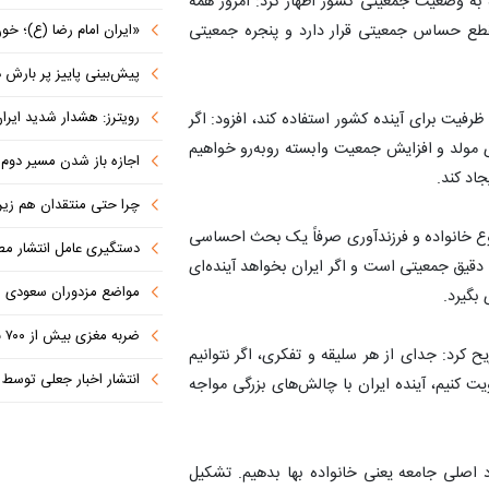
ه به وضعیت جمعیتی کشور اظهار کرد: امروز همه
«ایران امام رضا (ع)؛ خون‌خواه و جان
قطع حساس جمعیتی قرار دارد و پنجره جمعیتی
پیش‌بینی پاییز پر بارش در
رویترز: هشدار شدید ایران به کشورها
رصت دارد تا از این ظرفیت برای آینده کشور استفاده کند، افزود: اگر
 مولد و افزایش جمعیت وابسته روبه‌رو خواهیم
اجازه باز شدن مسیر دوم در
اد کند.
چرا حتی منتقدان هم زیر پرچم
وع خانواده و فرزندآوری صرفاً یک بحث احساسی
دستگیری عامل انتشار مطالب توهین‌آم
دقیق جمعیتی است و اگر ایران بخواهد آینده‌ای
مواضع مزدوران سعودی را با موشک
بگیرد.
ضربه مغزی بیش از ۷۰۰ نظامی آمریکایی در حملات ایران
کرد: جدای از هر سلیقه و تفکری، اگر نتوانیم
انتشار اخبار جعلی توسط ترامپ
یت کنیم، آینده ایران با چالش‌های بزرگی مواجه
نهاد اصلی جامعه یعنی خانواده بها بدهیم. تشکیل