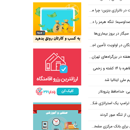
بنزین؛ چرا مردم مقصر اصلی نیستند؟
هرمز را در ازای رفع تحریم معامله کنیم
یگار در بروز بیماری‌ها
جتماعی؛ پیگیری برای تأمین منابع ادامه دارد
کشته و زخمی
م ملی ایتالیا شد
ی: خداحافظ پترودلار
 یک استراتژی شکست خورده است
یان هنوز هم متوجه نشده است چرا همتی استیضاح شد!