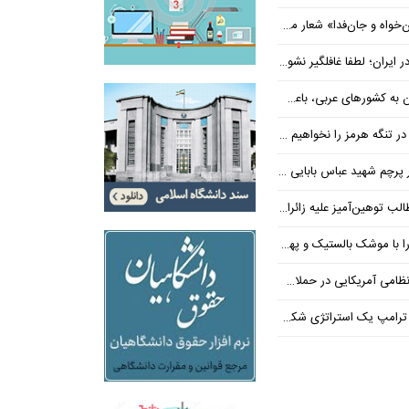
‌فدا» شعار محوری دهه پایانی صفر شد
 ایران؛ لطفا غافلگیر نشوید
ی عربی، باعث توقف حمله آمریکا شد
 تنگه هرمز را نخواهیم داد
 شهید عباس بابایی ایستادند؟
یز علیه زائران اربعین در فضای مجازی
 بالستیک و پهپاد در هم شکستیم
 یک استراتژی شکست خورده است