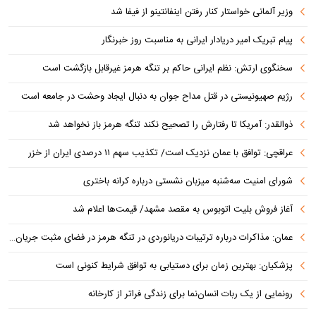
وزیر آلمانی خواستار کنار رفتن اینفانتینو از فیفا شد
پیام تبریک امیر دریادار ایرانی به مناسبت روز خبرنگار
سخنگوی ارتش: نظم ایرانی حاکم بر تنگه هرمز غیرقابل بازگشت است
رژیم صهیونیستی در قتل مداح جوان به دنبال ایجاد وحشت در جامعه است
ذوالقدر: آمریکا تا رفتارش را تصحیح نکند تنگه هرمز باز نخواهد شد
عراقچی: توافق با عمان نزدیک است/ تکذیب سهم ۱۱ درصدی ایران از خزر
شورای امنیت سه‌شنبه میزبان نشستی درباره کرانه باختری
آغاز فروش بلیت اتوبوس به مقصد مشهد/ قیمت‌ها اعلام شد
عمان: مذاکرات درباره ترتیبات دریانوردی در تنگه هرمز در فضای مثبت جریان دارد
پزشکیان‌: بهترین زمان برای دستیابی به توافق شرایط کنونی است
رونمایی از یک ربات انسان‌نما برای زندگی فراتر از کارخانه