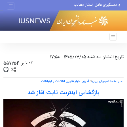
دستگیری عامل انتشار مطالب...
مواضع مزدوران سعودی را با...
ضربه مغزی بیش از ۷۰۰ نظامی...
تاریخ انتشار: سه شنبه 1405/03/05 - 17:50
کد خبر: 557254
خبرنامه دانشجویان ایران
>
آخرین اخبار فناوری اطلاعات و ارتباطات
بازگشایی اینترنت ثابت آغاز شد