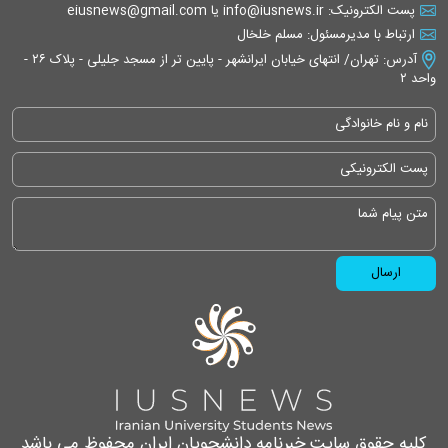
پست الکترونیک: info@iusnews.ir یا eiusnews@gmail.com
ارتباط با مدیرمسئول: مسلم خلخال
آدرس: تهران/ انتهای خیابان ایرانشهر - پایین تر از مسجد جلیلی - پلاک ۲۶ -
واحد ۲
کلیه حقوق سایت خبرنامه دانشجویان ایران محفوظ می باشد