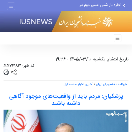
اجازه باز شدن مسیر دوم در...
چرا حتی منتقدان هم زیر پرچم...
دستگیری عامل انتشار مطالب...
مواضع مزدوران سعودی را با...
ضربه مغزی بیش از ۷۰۰ نظامی...
تاریخ انتشار: یکشنبه 1405/03/10 - 19:36
کد خبر: 557383
خبرنامه دانشجویان ایران
>
آخرین اخبار صفحه اول
پزشکیان: مردم باید از واقعیت‌های موجود آگاهی
داشته باشند