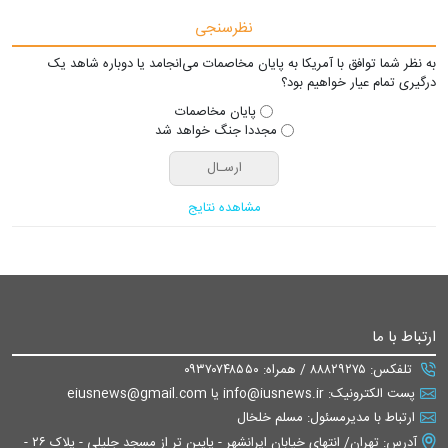
نظرسنجی
به نظر شما توافق با آمریکا به پایان مخاصمات می‌انجامد یا دوباره شاهد یک
درگیری تمام عیار خواهیم بود؟
پایان مخاصمات
مجددا جنگ خواهد شد
مشاهده نتایج
ارتباط با ما
تلفکس: ۸۸۸۲۹۲۷۵ / همراه: ۰۹۳۷۰۷۴۸۵۵۰
پست الکترونیک: info@iusnews.ir یا eiusnews@gmail.com
ارتباط با مدیرمسئول: مسلم خلخال
آدرس: تهران/ انتهای خیابان ایرانشهر - پایین تر از مسجد جلیلی - پلاک ۲۶ -