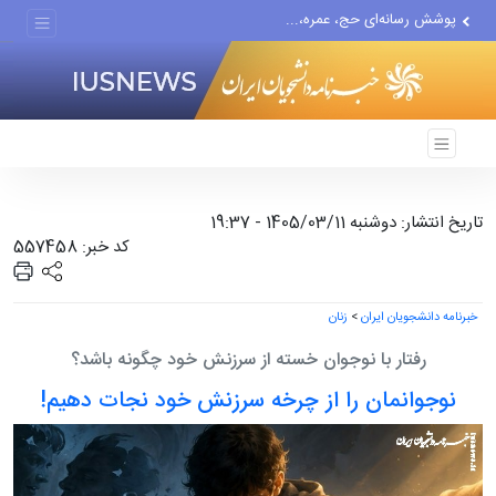
پوشش رسانه‌ای حج، عمره،...
هیچ واحد تولیدی در تهران...
گزارش رسانه آمریکایی از...
تاریخ انتشار: دوشنبه 1405/03/11 - 19:37
کد خبر: 557458
خبرنامه دانشجویان ایران
>
زنان
رفتار با نوجوان خسته از سرزنش خود چگونه باشد؟
نوجوانمان را از چرخه سرزنش خود نجات دهیم!