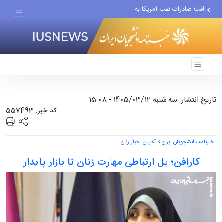
افت صادرات نفت آمریکا به...
انصارالله حمله به یک نفتکش...
حادثه امنیتی دریایی در جنوب...
تاریخ انتشار: سه شنبه 1405/03/12 - 15:08
کد خبر: 557493
خبرنامه دانشجویان ایران
>
آخرین اخبار زنان
کارافن؛ پل ارتباطی مهارت زنان تا بازار پایدار