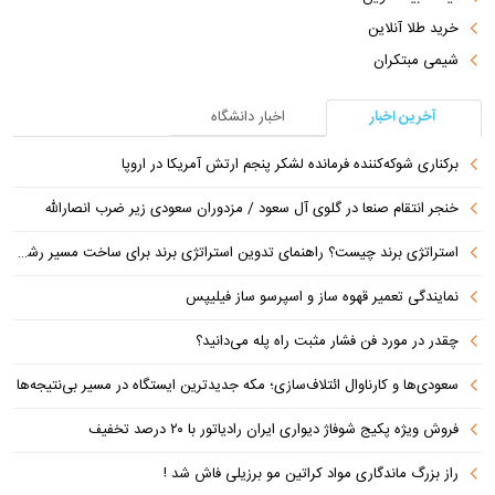
خرید طلا آنلاین
شیمی مبتکران
آخرین اخبار
اخبار دانشگاه
برکناری شوکه‌کننده فرمانده لشکر پنجم ارتش آمریکا در اروپا
خنجر انتقام صنعا در گلوی آل سعود / مزدوران سعودی زیر ضرب انصارالله
استراتژی برند چیست؟ راهنمای تدوین استراتژی برند برای ساخت مسیر رشد متمایز
نمایندگی تعمیر قهوه ساز و اسپرسو ساز فیلیپس
چقدر در مورد فن فشار مثبت راه پله می‌دانید؟
سعودی‌ها و کارناوال ائتلاف‌سازی؛ مکه جدیدترین ایستگاه در مسیر بی‌نتیجه‌ها
فروش ویژه پکیج شوفاژ دیواری ایران رادیاتور با ۲۰ درصد تخفیف
راز بزرگ ماندگاری مواد کراتین مو برزیلی فاش شد !