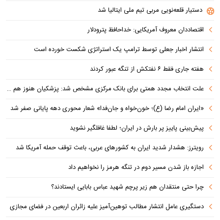
دستیار قلعه‌نویی مربی تیم ملی ایتالیا شد
اقتصاددان معروف آمریکایی: خداحافظ پترودلار
انتشار اخبار جعلی توسط ترامپ یک استراتژی شکست خورده است
هفته جاری فقط ۶ نفتکش از تنگه عبور کردند
علت انتخاب مجدد همتی برای بانک مرکزی مشخص شد: پزشکیان هنوز هم متوجه نشده است چرا همتی استیضاح شد!
«ایران امام رضا (ع)؛ خون‌خواه و جان‌فدا» شعار محوری دهه پایانی صفر شد
پیش‌بینی پاییز پر بارش در ایران؛ لطفا غافلگیر نشوید
رویترز: هشدار شدید ایران به کشورهای عربی، باعث توقف حمله آمریکا شد
اجازه باز شدن مسیر دوم در تنگه هرمز را نخواهیم داد
چرا حتی منتقدان هم زیر پرچم شهید عباس بابایی ایستادند؟
دستگیری عامل انتشار مطالب توهین‌آمیز علیه زائران اربعین در فضای مجازی