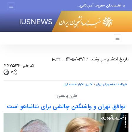
اقتصاددان معروف آمریکایی:...
انتشار اخبار جعلی توسط...
هفته جاری فقط ۶ نفتکش از...
تاریخ انتشار: چهارشنبه 1405/03/13 - 10:32
کد خبر: 557532
خبرنامه دانشجویان ایران
>
آخرین اخبار صفحه اول
فارن‌پالسی:
توافق تهران و واشنگتن چالشی برای نتانیاهو است