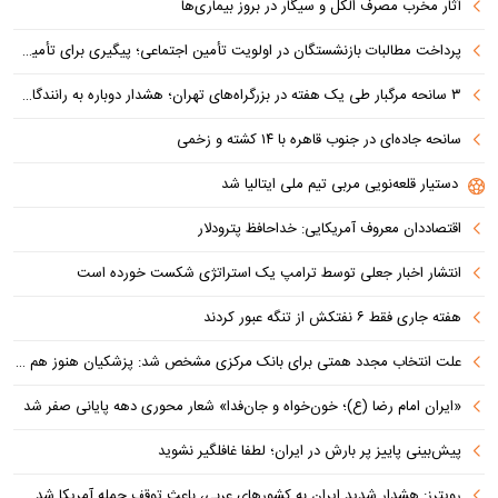
آثار مخرب مصرف الکل و سیگار در بروز بیماری‌ها
پرداخت مطالبات بازنشستگان در اولویت تأمین اجتماعی؛ پیگیری برای تأمین منابع ادامه دارد
۳ سانحه مرگبار طی یک هفته در بزرگراه‌های تهران؛ هشدار دوباره به رانندگان و عابران
سانحه جاده‌ای در جنوب قاهره با ۱۴ کشته و زخمی
دستیار قلعه‌نویی مربی تیم ملی ایتالیا شد
اقتصاددان معروف آمریکایی: خداحافظ پترودلار
انتشار اخبار جعلی توسط ترامپ یک استراتژی شکست خورده است
هفته جاری فقط ۶ نفتکش از تنگه عبور کردند
علت انتخاب مجدد همتی برای بانک مرکزی مشخص شد: پزشکیان هنوز هم متوجه نشده است چرا همتی استیضاح شد!
«ایران امام رضا (ع)؛ خون‌خواه و جان‌فدا» شعار محوری دهه پایانی صفر شد
پیش‌بینی پاییز پر بارش در ایران؛ لطفا غافلگیر نشوید
رویترز: هشدار شدید ایران به کشورهای عربی، باعث توقف حمله آمریکا شد