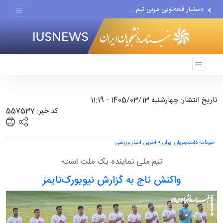
دستیار قلعه‌نویی مربی تیم...
اقتصاددان معروف آمریکایی:...
انتشار اخبار جعلی توسط...
تاریخ انتشار: چهارشنبه 1405/03/13 - 11:19
کد خبر: 557537
خبرنامه دانشجویان ایران
>
آخرین اخبار ورزشی
تیم ملی نماینده یک ملت است؛
واکنش تاج به گزارش نیویورک‌تایمز