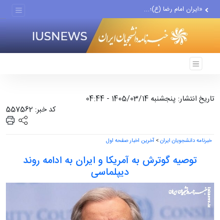
«ایران امام رضا (ع)؛...
پیش‌بینی پاییز پر بارش در...
رویترز: هشدار شدید ایران...
تاریخ انتشار: پنجشنبه 1405/03/14 - 04:44
کد خبر: 557562
خبرنامه دانشجویان ایران
>
آخرین اخبار صفحه اول
توصیه گوترش به آمریکا و ایران به ادامه روند
دیپلماسی