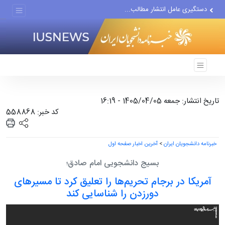
دستگیری عامل انتشار مطالب...
مواضع مزدوران سعودی را با...
ضربه مغزی بیش از ۷۰۰ نظامی...
تاریخ انتشار: جمعه 1405/04/05 - 16:19
کد خبر: 558868
خبرنامه دانشجویان ایران
>
آخرین اخبار صفحه اول
بسیج دانشجویی امام صادق؛
آمریکا در برجام تحریم‌ها را تعلیق کرد تا مسیرهای
دورزدن را شناسایی کند