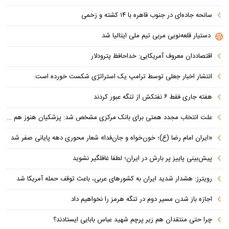
سانحه جاده‌ای در جنوب قاهره با ۱۴ کشته و زخمی
دستیار قلعه‌نویی مربی تیم ملی ایتالیا شد
اقتصاددان معروف آمریکایی: خداحافظ پترودلار
انتشار اخبار جعلی توسط ترامپ یک استراتژی شکست خورده است
هفته جاری فقط ۶ نفتکش از تنگه عبور کردند
علت انتخاب مجدد همتی برای بانک مرکزی مشخص شد: پزشکیان هنوز هم متوجه نشده است چرا همتی استیضاح شد!
«ایران امام رضا (ع)؛ خون‌خواه و جان‌فدا» شعار محوری دهه پایانی صفر شد
پیش‌بینی پاییز پر بارش در ایران؛ لطفا غافلگیر نشوید
رویترز: هشدار شدید ایران به کشورهای عربی، باعث توقف حمله آمریکا شد
اجازه باز شدن مسیر دوم در تنگه هرمز را نخواهیم داد
چرا حتی منتقدان هم زیر پرچم شهید عباس بابایی ایستادند؟