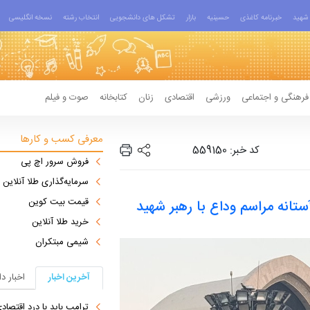
شهید
خبرنامه کاغذی
حسینیه
بازار
تشکل های دانشجویی
انتخاب رشته
نسخه انگلیسی
فرهنگی و اجتماعی
ورزشی
اقتصادی
زنان
کتابخانه
صوت و فیلم
معرفی کسب و کارها
کد خبر: 559150
فروش سرور اچ پی
سرمایه‌گذاری طلا آنلاین
قیمت بیت کوین
تانه مراسم وداع با رهبر شهید
خرید طلا آنلاین
شیمی مبتکران
آخرین اخبار
اخبار د
ترامپ باید با درد اقتصاد