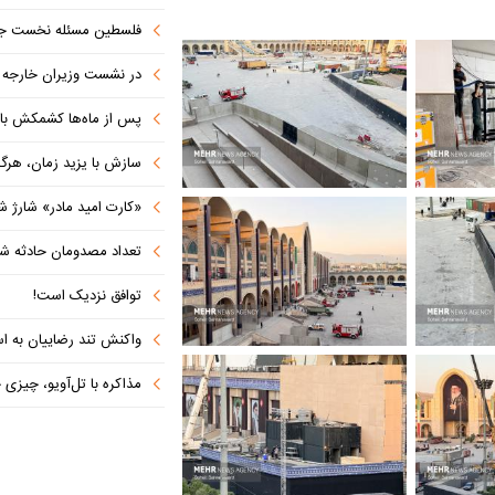
فلسطین مسئله نخست جها
در نشست وزیران خارجه کشورهای 
پس از ماه‌ها کشمکش با دولت ترامپ،
سازش با یزید زمان، هرگز امنی
«کارت امید مادر» شارژ ش
تعداد مصدومان حادثه شهرک شم
توافق نزدیک است!
واکنش تند رضاییان به اس
مذاکره با تل‌آویو، چیزی جز ش