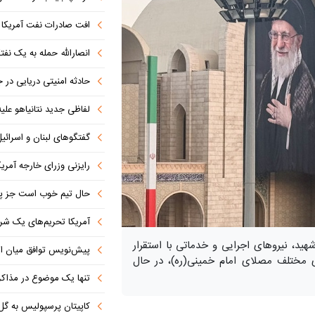
افت صادرات نفت آمریکا به پای
انصارالله حمله به یک نف
حادثه امنیتی دریایی در
لفاظی جدید نتانیاهو علیه
گفتگوهای لبنان و اسرائیل 
رایزنی وزرای خارجه آمریک
حال تیم خوب است جز پن
آمریکا تحریم‌های یک شرکت ه
هید، نیروهای اجرایی و خدماتی با استقرار
پیش‌نویس توافق میان ای
 مختلف مصلای امام خمینی(ره)، در حال
تنها یک موضوع در مذاکرات ا
کاپیتان پرسپولیس به گل