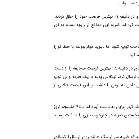
از دست رفت.
شاگردان امرسه فائه رفته‌رفته بر جریان بازی مسلط شدند و در دقیقه ۲۱ بهترین فرصت خود را خلق کردند.
کرد اما ضربه این مدافع از زاویه بسته به تور
حب توپ شود اما دیوید مولر وولفه با خطا او را
 کرد.
پس از وقفه‌ای کوتاه برای استراحت و نوشیدن آب، ساحل عاج در دقیقه ۲۸ بهترین فرصت مسابقه را از دست
 ارسال کرد، نیکلاس په‌په با یک ضربه والی توپ
س دادن به بونی را داشت و این فرصت طلایی از
دامه یافت و این تیم چند کرنر پیاپی به دست آورد اما دفاع منسجم نروژ
اد. در دقیقه ۳۴ نیز فرانک کسیه نخستین ضربه در چارچوب بازی را به ثبت رساند
 خلق کرد که ضربه سر ارلینگ هالند روی ارسال الکساندر