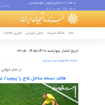
علل مرگ زنان در ایران
همکلاسی 
اعتراف رسانه‌های خارجی به...
خانه
باشگاه نشریات
صنفی آموزشی
فناوری اطلاعات
تاریخ انتشار: چهارشنبه 1405/04/10 - 03:05
خبرنامه دانشجویان ایران
>
ورزشی
در جام جهانی ۲۰۲۶؛
هالند نسخه ساحل عاج را پیچید/ نر