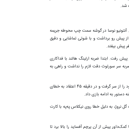
 شد.
ی به گل رسید. آنتونیو نوسا در گوشه سمت چپ محوطه جریمه
از پیش رو برداشت و با شوتی تماشایی و دقیق
فر پیش بیفتد.
تانه ثبت گل دوم نیز پیش رفت. ابتدا ضربه ارلینگ هالند با فداکاری
ضربه سر سورلوث دقت لازم را نداشت و راهی به
ساحل عاج در دقایق پایانی نیمه نخست بار دیگر حملات خود را از سر گرفت و در دقیقه ۴۵ اعتقاد به خطای
 دستور به ادامه بازی داد.
گل نروژ، به دلیل خطا روی نیکلاس په‌په با کارت
 شد اما کمک‌داور پیش از آن پرچم آفساید را بالا برد تا