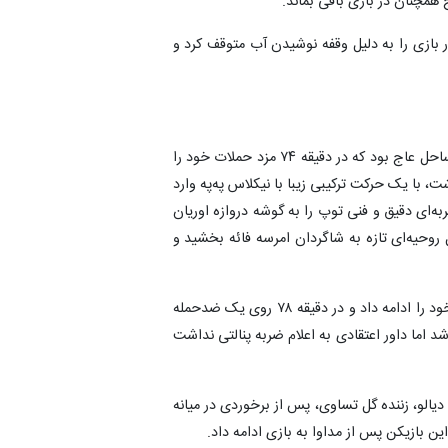
همچنان در بازی باقی بماند.
ابقه در دقیقه ۶۸ برای دومین بار بازی را به دلیل وقفه نوشیدن آب متوقف کرد و
با وجود برتری نسبی نروژ در دقایق ابتدایی نیمه دوم، این ساحل عاج بود که در دقیقه ۷۴ مزد حملات خود را
، با یک حرکت ترکیبی زیبا با نیکلاس په‌په وارد
‌ای دقیق و فنی توپ را به گوشه دروازه اوریان
روحیه‌ای تازه به شاگردان امرسه فائه بخشید و
پس از گل تساوی، ساحل عاج با روحیه‌ای مضاعف حملات خود را ادامه داد و در دقیقه ۷۸ روی یک ضدحمله
 اما داور اعتقادی به اعلام ضربه پنالتی نداشت
 آماد دیالو، زننده گل تساوی، پس از برخوردی در میانه
این بازیکن پس از مداوا به بازی ادامه داد.