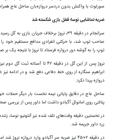
سورلوث با واکنش بدون دردسر دروازه‌بان ساحل عاج همراه
ضربه تماشایی نوسا؛ قفل بازی شکسته شد
سرانجام در دقیقه ۳۹، نروژ برخلاف جریان باز
صاحب توپ شد، با حرکتی انفرادی مدافع مستقیم خود را 
توپ را به گوشه دور دروازه فرستاد تا نروژ با نتیجه یک بر ص
نروژ پس از این گل در دقیقه ۴۲ تا آس
ابراهیم سنگاره از روی خط دفاعی دفع شد و در ادامه نیز 
دروازه پیدا نکرد.
پنالتی روی امانوئل آگبادو داشت اما داور پس از بررسی صحنه
در نخستین دقیقه وقت‌های تلف شده نیز آنتونیو نوسا، زننده 
زرد داور جریمه شد.
در دقیقه ۲+۴۵ نیز ضربه سر آگبادو وارد دروازه نروژ