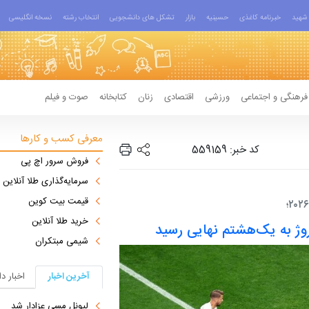
شهید
خبرنامه کاغذی
حسینیه
بازار
تشکل های دانشجویی
انتخاب رشته
نسخه انگلیسی
فرهنگی و اجتماعی
ورزشی
اقتصادی
زنان
کتابخانه
صوت و فیلم
معرفی کسب و کارها
کد خبر: 559159
فروش سرور اچ پی
سرمایه‌گذاری طلا آنلاین
قیمت بیت کوین
خرید طلا آنلاین
وژ به یک‌هشتم نهایی رسید
شیمی مبتکران
آخرین اخبار
اخبار د
لیونل مسی عزادار شد