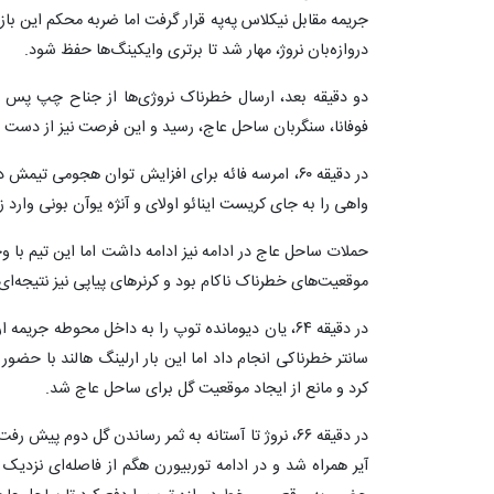
جریمه مقابل نیکلاس په‌په قرار گرفت اما ضربه محکم این باز
دروازه‌بان نروژ، مهار شد تا برتری وایکینگ‌ها حفظ شود.
دو دقیقه بعد، ارسال خطرناک نروژی‌ها از جناح چپ پس از 
فوفانا، سنگربان ساحل عاج، رسید و این فرصت نیز از دست 
در دقیقه ۶۰، امرسه فائه برای افزایش توان هجومی ت
واهی را به جای کریست اینائو اولای و آنژه یوآن بونی وارد ز
حملات ساحل عاج در ادامه نیز ادامه داشت اما این تیم با 
موقعیت‌های خطرناک ناکام بود و کرنرهای پیاپی نیز نتیجه‌ای
در دقیقه ۶۴، یان دیومانده توپ را به داخل محوطه جر
سانتر خطرناکی انجام داد اما این بار ارلینگ هالند با حضو
کرد و مانع از ایجاد موقعیت گل برای ساحل عاج شد.
در دقیقه ۶۶، نروژ تا آستانه به ثمر رساندن گل دوم پی
آیر همراه شد و در ادامه توربیورن هگم از فاصله‌ای نزدیک ت