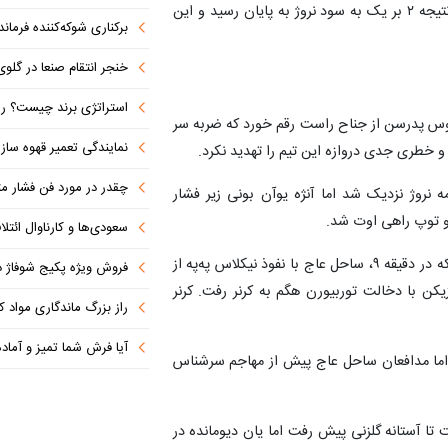
ورزشگاه دالاس آمریکا به مصاف هم رفتند که این بازی با نتیجه ۲ بر یک به سود نروژ به پایان رسید و این
برکناری شوکه‌کننده فرمانده ل
خنجر انتقام صنعا در گلوی آل سعود 
استراتژی برند چیست؟ راهنمای تدوین اس
 در دقیقه ۳ روی ارسال مارکوس پدرسن از جناح راست رقم خورد که ضربه سر
نمایندگی تعمیر قهوه ساز
 خطری جدی دروازه این تیم را تهدید نکرد.
چقدر در مورد فن فشار مثب
محوطه جریمه نروژ نزدیک شد اما آنژه یوآن بونی زیر فشار
و توپ راهی اوت شد.
سعودی‌ها و کارناوال ائتلاف‌سازی؛ مکه
در ادامه دو تیم بیشتر به محک زدن یکدیگر پرداختند تا اینکه در دقیقه ۹، ساحل عاج با نفوذ نیکلاس په‌په از
فروش ویژه پکیج شوفاژ دیواری ایر
 با دخالت توربیورن هگم به کرنر رفت. کرنر
راز بزرگ ماندگاری مواد 
آیا فرش شما تمیز و آماد
لند همراه شد اما مدافعان ساحل عاج پیش از مهاجم سرشناس
از جناح راست تا آستانه گلزنی پیش رفت اما یان دیومانده در