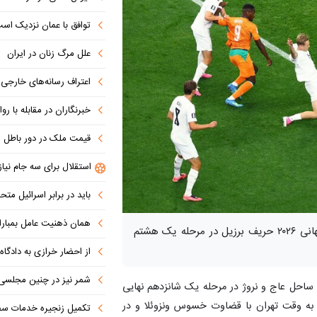
توافق با عمان نزدیک اس
علل مرگ زنان در ایران
اعتراف رسانه‌های خارجی به شکست ترام
خبرنگاران در مقابله با روای
قیمت ملک در دور باطل
استقلال برای سه جام نیاز
باید در برابر اسرائیل مت
همان ذهنیت عامل بمباران اتمی هیر
تیم ملی فوتبال نروژ با شکست ساحل عاج در جام جهانی ۲۰۲۶ حریف برزیل در مرحله یک هشتم
از احضار خرازی به دادگاه ویژه روحان
شمر نیز در چنین مجلسی 
 ساحل عاج و نروژ در مرحله یک شانزدهم نهایی
ام جهانی ۲۰۲۶ شامگاه سه‌شنبه ۹ تیر و از ساعت ۲۰:۳۰ به وقت تهران با قضاوت خسوس ونزوئلا و در
تکمیل زنجیره خدمات سفرپر