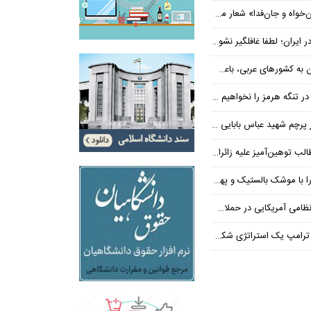
‌فدا» شعار محوری دهه پایانی صفر شد
 ایران؛ لطفا غافلگیر نشوید
ی عربی، باعث توقف حمله آمریکا شد
 تنگه هرمز را نخواهیم داد
 شهید عباس بابایی ایستادند؟
یز علیه زائران اربعین در فضای مجازی
 بالستیک و پهپاد در هم شکستیم
 یک استراتژی شکست خورده است