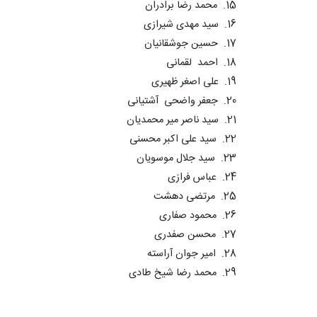
15. محمد رضا برادران
16. سید مهدی شیرازی
17. حسین جوشقانیان
18. احمد لقمانی
19. علی اصغر ظهیری
20. جعفر واضحی آشتیانی
21. سید ناصر میر محمدیان
22. سید علی اکبر محسنی
23. سید جلال موسویان
24. عباس فرازی
25. مرتضی دهشت
26. محمود صفاری
27. محسن صفدری
28. امیر جوان آراسته
29. محمد رضا شیخ طادی