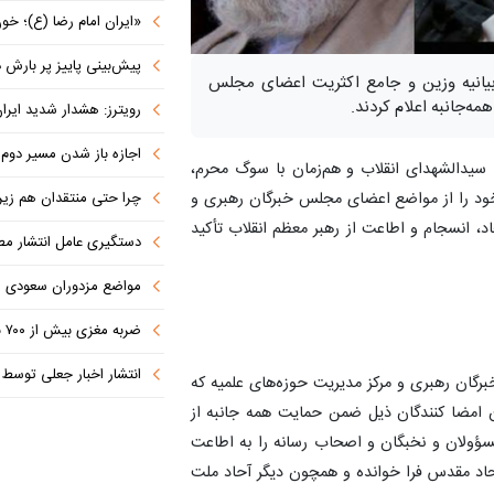
«ایران امام رضا (ع)؛ خون‌خواه و جان
پیش‌بینی پاییز پر بارش در
ز بیانیه وزین و جامع اکثریت اعضای مجلس
ه‌جانبه اعلام کردند.
رویترز: هشدار شدید ایران به کشورها
اجازه باز شدن مسیر دوم در
ا سیدالشهدای انقلاب و هم‌زمان با سوگ محرم،
چرا حتی منتقدان هم زیر پرچم
 خود را از مواضع اعضای مجلس خبرگان رهبری و
د، انسجام و اطاعت از رهبر معظم انقلاب تأکید
دستگیری عامل انتشار مطالب توهین‌آم
مواضع مزدوران سعودی را با موشک
ضربه مغزی بیش از ۷۰۰ نظامی آمریکایی در حملات ایران
انتشار اخبار جعلی توسط ترامپ
رگان رهبری و مرکز مدیریت حوزه‌های علمیه که
ان امضا کنندگان ذیل ضمن حمایت همه جانبه از
سؤولان و نخبگان و اصحاب رسانه را به اطاعت
اد مقدس فرا خوانده و همچون دیگر آحاد ملت