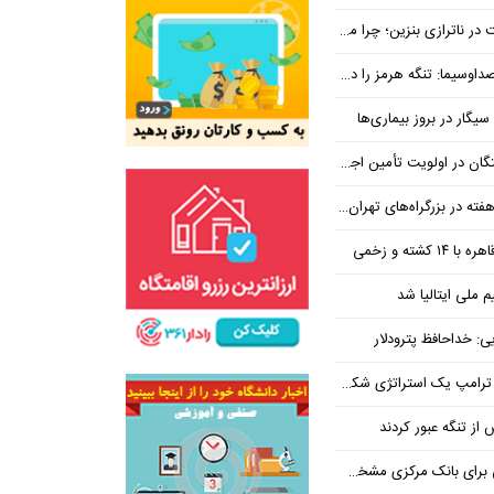
بنزین؛ چرا مردم مقصر اصلی نیستند؟
هرمز را در ازای رفع تحریم معامله کنیم
یگار در بروز بیماری‌ها
جتماعی؛ پیگیری برای تأمین منابع ادامه دارد
کشته و زخمی
م ملی ایتالیا شد
ی: خداحافظ پترودلار
 یک استراتژی شکست خورده است
یان هنوز هم متوجه نشده است چرا همتی استیضاح شد!