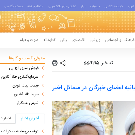
شهید
خبرنامه کاغذی
حسینیه
بازار
تشکل های دانشجویی
انتخاب رشته
نسخه انگلیسی
فرهنگی و اجتماعی
ورزشی
اقتصادی
زنان
کتابخانه
صوت و فیلم
معرفی کسب و کارها
کد خبر: 559195
فروش سرور اچ پی
سرمایه‌گذاری طلا آنلاین
قیمت بیت کوین
انیه اعضای خبرگان در مسائل اخیر
خرید طلا آنلاین
شیمی مبتکران
آخرین اخبار
اخبار د
توقف بی‌سابقه صادرات نف