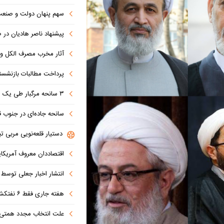
سهم پنهان دولت و صنعت در ناترازی 
پیشنهاد ناصر هادیان در صداوسیما: تنگه 
آثار مخرب مصرف الکل و س
پرداخت مطالبات بازنشستگان در اولویت تأمین ا
۳ سانحه مرگبار طی یک هفته در بزرگراه‌های تهران؛ هشدار دوباره به رانندگان و عابران
سانحه جاده‌ای در جنوب قاهره با ۱۴ 
دستیار قلعه‌نویی مربی تی
اقتصاددان معروف آمریکای
انتشار اخبار جعلی توسط ترامپ
هفته جاری فقط ۶ نفتکش از تنگه عبور کردند
علت انتخاب مجدد همتی برای بانک مرکزی مشخص شد: پزشک