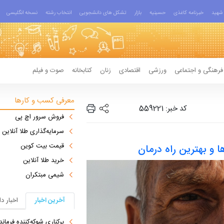
شهید
خبرنامه کاغذی
حسینیه
بازار
تشکل های دانشجویی
انتخاب رشته
نسخه انگلیسی
فرهنگی و اجتماعی
ورزشی
اقتصادی
زنان
کتابخانه
صوت و فیلم
معرفی کسب و کارها
کد خبر: 559221
فروش سرور اچ پی
سرمایه‌گذاری طلا آنلاین
قیمت بیت کوین
و بهترین راه‌ درمان
خرید طلا آنلاین
شیمی مبتکران
آخرین اخبار
اخبار د
برکناری شوکه‌کننده فرمانده ل