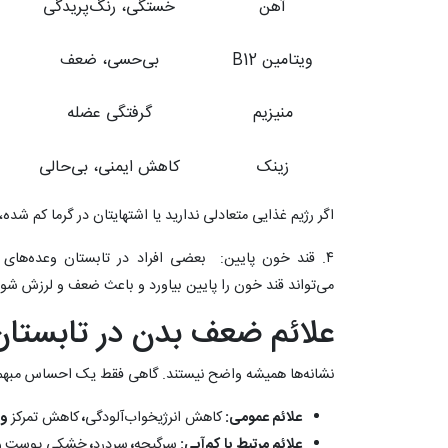
آهن
خستگی، رنگ‌پریدگی
ویتامین B12
بی‌حسی، ضعف
منیزیم
گرفتگی عضله
زینک
کاهش ایمنی، بی‌حالی
اگر رژیم غذایی متعادلی ندارید یا اشتهایتان در گرما کم شده
۴. قند خون پایین: بعضی افراد در تابستان وعده‌های 
می‌تواند قند خون را پایین بیاورد و باعث ضعف و لرزش شود
علائم ضعف بدن در تابست
نشانه‌ها همیشه واضح نیستند. گاهی فقط یک احساس مبهم ب
علائم عمومی:
کاهش انرژیخواب‌آلودگی
،
کاهش تمرکز
و
علائم مرتبط با کم‌آبی:
سرگیجه
،
سردرد
،
خشکی پوست
و