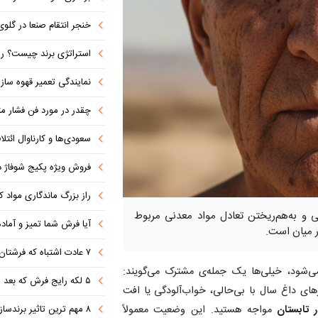
خنجر انتقام صنعا در گلوی آل سعود 
استراتژی برند چیست؟ راهنمای تدوین اس
نمایندگی تعمیر قهوه ساز
چقدر در مورد فن فشار مثب
سعودی‌ها و کارناوال ائتلاف‌سازی؛ مکه
فروش ویژه پکیج شوفاژ دیواری ایر
راز بزرگ ماندگاری مواد 
بی و به‌هم‌ریختن تعادل مواد معدنی مربوط
آیا فرش شما تمیز و آماد
ر میان است.
۷ عادت اشتباه که فرشتان را کثیف می کند
ی‌شود، خیلی‌ها یک جمله‌ی مشترک می‌گویند:
۵ لکه رایج فرش که بعد از مهمانی ایجاد می شوند (+روش تمیز کردن)
زهای داغ سال با بی‌حالی، خواب‌آلودگی یا افت
۸ مهم ترین تاثیر برندسازی در موفقیت کسب‌وکارهای نوپا
تابستان
مواجه هستید. این وضعیت معمولاً