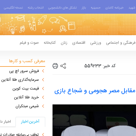
شهید
خبرنامه کاغذی
حسینیه
بازار
تشکل های دانشجویی
انتخاب رشته
نسخه انگلیسی
فرهنگی و اجتماعی
ورزشی
اقتصادی
زنان
کتابخانه
صوت و فیلم
معرفی کسب و کارها
کد خبر: 559233
فروش سرور اچ پی
سرمایه‌گذاری طلا آنلاین
قیمت بیت کوین
/ مقابل مصر هجومی و شجاع بازی
خرید طلا آنلاین
شیمی مبتکران
آخرین اخبار
اخبار د
توقف بی‌سابقه صادرات نف