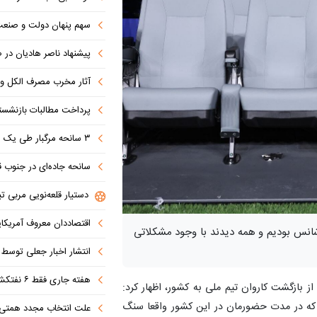
سهم پنهان دولت و صنعت در ناترازی 
پیشنهاد ناصر هادیان در صداوسیما: تنگه 
آثار مخرب مصرف الکل و س
پرداخت مطالبات بازنشستگان در اولویت تأمین ا
۳ سانحه مرگبار طی یک هفته در بزرگراه‌های تهران؛ هشدار دوباره به رانندگان و عابران
سانحه جاده‌ای در جنوب قاهره با ۱۴ 
دستیار قلعه‌نویی مربی تی
اقتصاددان معروف آمریکای
 شانس بودیم و همه دیدند با وجود مشکلاتی
انتشار اخبار جعلی توسط ترامپ
هفته جاری فقط ۶ نفتکش از تنگه عبور کردند
ز بازگشت کاروان تیم ملی به کشور، اظهار کرد:
نم که در مدت حضورمان در این کشور واقعا سنگ
علت انتخاب مجدد همتی برای بانک مرکزی مشخص شد: پزشک