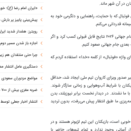
ن در آن شهر ماند.
«ایران امام رضا (ع)؛ خون‌خواه و جان
 فوتبال که با حمایت، راهنمایی و دلگرمی خود به
پیش‌بینی پاییز پر بارش در
انه قدردانی می‌کنم.
رویترز: هشدار شدید ایران به کشورها
سرمربی تیم ملی فوتبال ایران خاطرنشان کرد: تیم ملی در جام جهانی ۲۰۲۶ نتایج قابل قبولی کسب کرد و اگر
اجازه باز شدن مسیر دوم در
ه بعدی جام جهانی صعود کنیم.
چرا حتی منتقدان هم زیر پرچم
ای واژه «فوتبال» از کلمه «خدا» استفاده کردم که
دستگیری عامل انتشار مطالب توهین‌آم
ر صدور ویزای کاروان تیم ملی ایجاد شد، حداقل
مواضع مزدوران سعودی را با موشک
کنان با شرایط آب‌وهوایی و زمانی سازگار شوند.
ضربه مغزی بیش از ۷۰۰ نظامی آمریکایی در حملات ایران
 ما نشدند. در دیدار نخست برابر نیوزیلند، بدن
مه‌ریزی ما طبق انتظار پیش می‌رفت، بدون تردید
انتشار اخبار جعلی توسط ترامپ
ر خوبی است، بازیکنان این تیم لژیونر هستند و در
ار آسانی وجود ندارد و تمام تیم‌های حاضر با