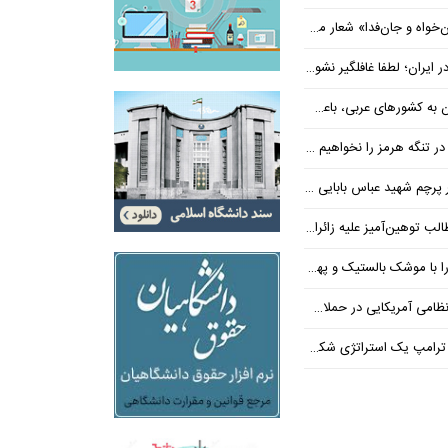
‌فدا» شعار محوری دهه پایانی صفر شد
 ایران؛ لطفا غافلگیر نشوید
ی عربی، باعث توقف حمله آمریکا شد
 تنگه هرمز را نخواهیم داد
 شهید عباس بابایی ایستادند؟
یز علیه زائران اربعین در فضای مجازی
 بالستیک و پهپاد در هم شکستیم
 یک استراتژی شکست خورده است