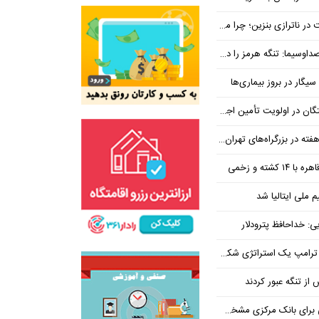
بنزین؛ چرا مردم مقصر اصلی نیستند؟
هرمز را در ازای رفع تحریم معامله کنیم
یگار در بروز بیماری‌ها
جتماعی؛ پیگیری برای تأمین منابع ادامه دارد
کشته و زخمی
م ملی ایتالیا شد
ی: خداحافظ پترودلار
 یک استراتژی شکست خورده است
یان هنوز هم متوجه نشده است چرا همتی استیضاح شد!