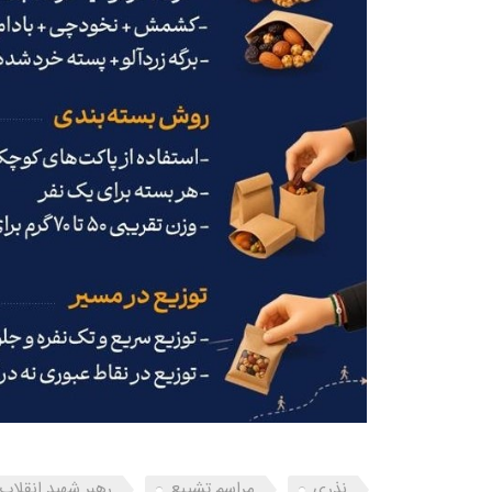
نذری
مراسم تشییع
رهبر شهید انقلاب