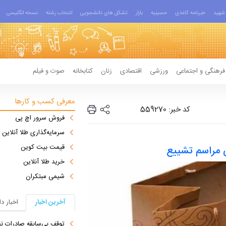
شهید
خبرنامه کاغذی
حسینیه
بازار
تشکل های دانشجویی
انتخاب رشته
نسخه انگلیسی
فرهنگی و اجتماعی
ورزشی
اقتصادی
زنان
کتابخانه
صوت و فیلم
معرفی کسب و کارها
کد خبر: 559270
فروش سرور اچ پی
سرمایه‌گذاری طلا آنلاین
قیمت بیت کوین
 مراسم تشییع
خرید طلا آنلاین
شیمی مبتکران
آخرین اخبار
اخبار د
توقف بی‌سابقه صادرات نف