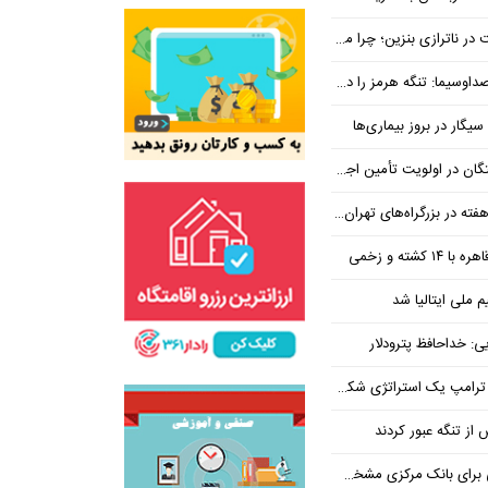
بنزین؛ چرا مردم مقصر اصلی نیستند؟
هرمز را در ازای رفع تحریم معامله کنیم
یگار در بروز بیماری‌ها
جتماعی؛ پیگیری برای تأمین منابع ادامه دارد
کشته و زخمی
م ملی ایتالیا شد
ی: خداحافظ پترودلار
 یک استراتژی شکست خورده است
یان هنوز هم متوجه نشده است چرا همتی استیضاح شد!