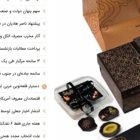
سهم پنهان دولت و صنعت در ناترازی 
پیشنهاد ناصر هادیان در صداوسیما: تنگه 
آثار مخرب مصرف الکل و س
پرداخت مطالبات بازنشستگان در اولویت تأمین ا
۳ سانحه مرگبار طی یک هفته در بزرگراه‌های تهران؛ هشدار دوباره به رانندگان و عابران
سانحه جاده‌ای در جنوب قاهره با ۱۴ 
دستیار قلعه‌نویی مربی تی
اقتصاددان معروف آمریکای
انتشار اخبار جعلی توسط ترامپ
هفته جاری فقط ۶ نفتکش از تنگه عبور کردند
علت انتخاب مجدد همتی برای بانک مرکزی مشخص شد: پزشک