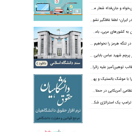
‌فدا» شعار محوری دهه پایانی صفر شد
 ایران؛ لطفا غافلگیر نشوید
ی عربی، باعث توقف حمله آمریکا شد
 تنگه هرمز را نخواهیم داد
 شهید عباس بابایی ایستادند؟
یز علیه زائران اربعین در فضای مجازی
 بالستیک و پهپاد در هم شکستیم
 یک استراتژی شکست خورده است