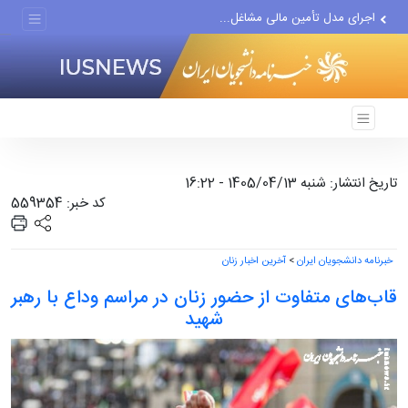
اجرای مدل تأمین مالی مشاغل...
تغییر ناگهانی روی نیمکت...
تاریخ انتشار: شنبه 1405/04/13 - 16:22
کد خبر: 559354
خبرنامه دانشجویان ایران
>
آخرین اخبار زنان
قاب‌های متفاوت از حضور زنان در مراسم وداع با رهبر
شهید