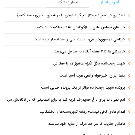
آخرین اخبار
اخبار دانشگاه
دینداری در عصر دیجیتال؛ چگونه ایمان را در فضای مجازی حفظ کنیم؟
خواهان قصاص علنی و بازگرداندن اقتدار حاکمیت هستیم
کوتاهی در خون‌خواهی، امنیت ملی را خدشه‌دار کرده است
خاموشی‌ها تا ۲ هفته آینده به حداقل می‌رسد
شهید رجب‌زاده «کُلُّ الْیَوْمِ عَاشُورَاءُ» را معنا کرد
فقط ایران، خیرخواه واقعی غرب آسیا است
پرونده شهید رجب‌زاده فراتر از یک پرونده جنایی است
آدم نمی‌داند برای داغ حمیدرضا گریه کند یا برای انسانیتی که در قاتلانش مرده است
اعدام عادی کافی نیست؛ ریشه تروریست‌ها را بخشکانید
عاملان جنایت تا سر حد مرگ از سایه خود بترسند