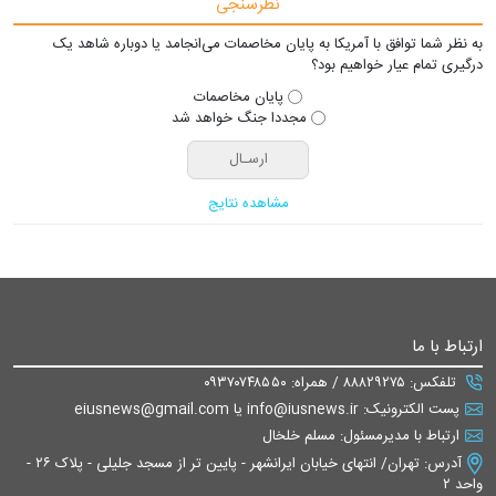
نظرسنجی
به نظر شما توافق با آمریکا به پایان مخاصمات می‌انجامد یا دوباره شاهد یک
درگیری تمام عیار خواهیم بود؟
پایان مخاصمات
مجددا جنگ خواهد شد
مشاهده نتایج
ارتباط با ما
تلفکس: ۸۸۸۲۹۲۷۵ / همراه: ۰۹۳۷۰۷۴۸۵۵۰
پست الکترونیک: info@iusnews.ir یا eiusnews@gmail.com
ارتباط با مدیرمسئول: مسلم خلخال
آدرس: تهران/ انتهای خیابان ایرانشهر - پایین تر از مسجد جلیلی - پلاک ۲۶ -
واحد ۲