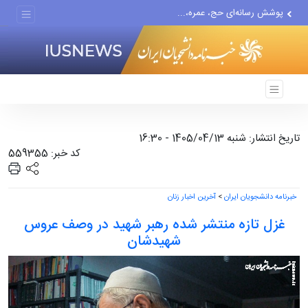
پوشش رسانه‌ای حج، عمره،...
هیچ واحد تولیدی در تهران...
گزارش رسانه آمریکایی از...
تاریخ انتشار: شنبه 1405/04/13 - 16:30
کد خبر: 559355
خبرنامه دانشجویان ایران
>
آخرین اخبار زنان
غزل تازه منتشر شده رهبر شهید در وصف عروس
شهیدشان