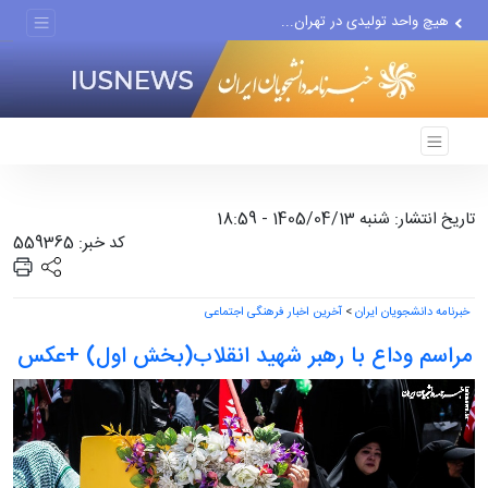
پزشکیان درخشش تیم ملی...
پوشش رسانه‌ای حج، عمره،...
هیچ واحد تولیدی در تهران...
گزارش رسانه آمریکایی از...
تاریخ انتشار: شنبه 1405/04/13 - 18:59
کد خبر: 559365
خبرنامه دانشجویان ایران
>
آخرین اخبار فرهنگی اجتماعی
مراسم وداع با رهبر شهید انقلاب(بخش اول) +عکس