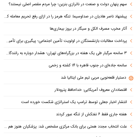
سهم پنهان دولت و صنعت در ناترازی بنزین؛ چرا مردم مقصر اصلی نیستند؟
پیشنهاد ناصر هادیان در صداوسیما: تنگه هرمز را در ازای رفع تحریم معامله کنیم
آثار مخرب مصرف الکل و سیگار در بروز بیماری‌ها
پرداخت مطالبات بازنشستگان در اولویت تأمین اجتماعی؛ پیگیری برای تأمین منابع ادامه دارد
۳ سانحه مرگبار طی یک هفته در بزرگراه‌های تهران؛ هشدار دوباره به رانندگان و عابران
سانحه جاده‌ای در جنوب قاهره با ۱۴ کشته و زخمی
دستیار قلعه‌نویی مربی تیم ملی ایتالیا شد
اقتصاددان معروف آمریکایی: خداحافظ پترودلار
انتشار اخبار جعلی توسط ترامپ یک استراتژی شکست خورده است
هفته جاری فقط ۶ نفتکش از تنگه عبور کردند
علت انتخاب مجدد همتی برای بانک مرکزی مشخص شد: پزشکیان هنوز هم متوجه نشده است چرا همتی استیضاح شد!