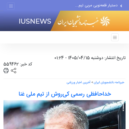
دستیار قلعه‌نویی مربی تیم...
اقتصاددان معروف آمریکایی:...
انتشار اخبار جعلی توسط...
تاریخ انتشار: دوشنبه 1405/04/15 - 01:24
کد خبر: 559462
خبرنامه دانشجویان ایران
>
آخرین اخبار ورزشی
خداحافظی رسمی کی‌روش از تیم ملی غنا