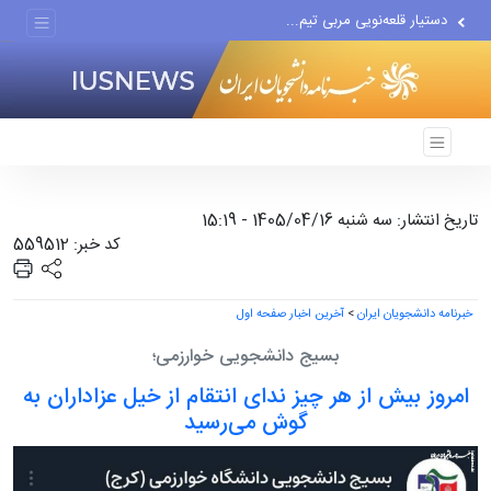
دستیار قلعه‌نویی مربی تیم...
اقتصاددان معروف آمریکایی:...
انتشار اخبار جعلی توسط...
تاریخ انتشار: سه شنبه 1405/04/16 - 15:19
کد خبر: 559512
خبرنامه دانشجویان ایران
>
آخرین اخبار صفحه اول
بسیج دانشجویی خوارزمی؛
امروز بیش از هر چیز ندای انتقام از خیل عزاداران به
گوش می‌رسید