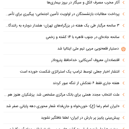
آثار مخرب مصرف الکل و سیگار در بروز بیماری‌ها
پرداخت مطالبات بازنشستگان در اولویت تأمین اجتماعی؛ پیگیری برای تأمین منابع ادامه دارد
۳ سانحه مرگبار طی یک هفته در بزرگراه‌های تهران؛ هشدار دوباره به رانندگان و عابران
سانحه جاده‌ای در جنوب قاهره با ۱۴ کشته و زخمی
دستیار قلعه‌نویی مربی تیم ملی ایتالیا شد
اقتصاددان معروف آمریکایی: خداحافظ پترودلار
انتشار اخبار جعلی توسط ترامپ یک استراتژی شکست خورده است
هفته جاری فقط ۶ نفتکش از تنگه عبور کردند
علت انتخاب مجدد همتی برای بانک مرکزی مشخص شد: پزشکیان هنوز هم متوجه نشده است چرا همتی استیضاح شد!
«ایران امام رضا (ع)؛ خون‌خواه و جان‌فدا» شعار محوری دهه پایانی صفر شد
پیش‌بینی پاییز پر بارش در ایران؛ لطفا غافلگیر نشوید