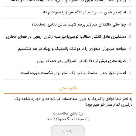
رویترز: هشدار شدید ایران به کشورهای عربی، باعث توقف حمله آمریکا شد
اجازه باز شدن مسیر دوم در تنگه هرمز را نخواهیم داد
چرا حتی منتقدان هم زیر پرچم شهید عباس بابایی ایستادند؟
دستگیری عامل انتشار مطالب توهین‌آمیز علیه زائران اربعین در فضای مجازی
مواضع مزدوران سعودی را با موشک بالستیک و پهپاد در هم شکستیم
ضربه مغزی بیش از ۷۰۰ نظامی آمریکایی در حملات ایران
انتشار اخبار جعلی توسط ترامپ یک استراتژی شکست خورده است
نظرسنجی
به نظر شما توافق با آمریکا به پایان مخاصمات می‌انجامد یا دوباره شاهد یک
درگیری تمام عیار خواهیم بود؟
پایان مخاصمات
مجددا جنگ خواهد شد