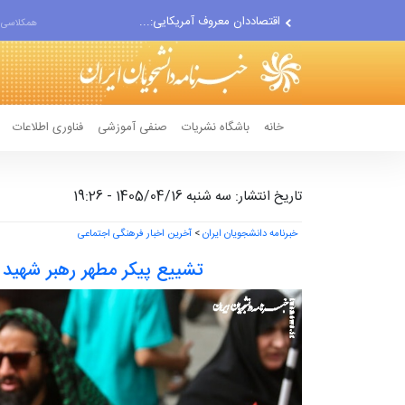
دستیار قلعه‌نویی مربی تیم...
همکلاسی 
اقتصاددان معروف آمریکایی:...
انتشار اخبار جعلی توسط...
خانه
باشگاه نشریات
صنفی آموزشی
فناوری اطلاعات
تاریخ انتشار: سه شنبه 1405/04/16 - 19:26
خبرنامه دانشجویان ایران
>
آخرین اخبار فرهنگی اجتماعی
تشییع پیکر مطهر رهبر شهید