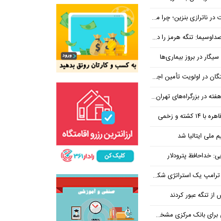
بنزین؛ چرا مردم مقصر اصلی نیستند؟
هرمز را در ازای رفع تحریم معامله کنیم
یگار در بروز بیماری‌ها
جتماعی؛ پیگیری برای تأمین منابع ادامه دارد
کشته و زخمی
م ملی ایتالیا شد
ی: خداحافظ پترودلار
 یک استراتژی شکست خورده است
یان هنوز هم متوجه نشده است چرا همتی استیضاح شد!