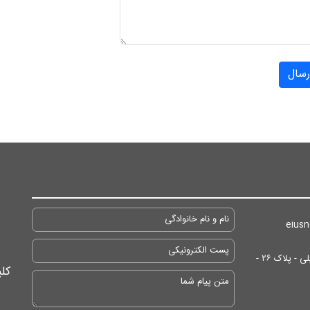
رسال
آدرس: تهران/ انتهای خیابان ایرانشهر - پایین تر از مسجد جلیلی - پلاک ۲۶ -
کل