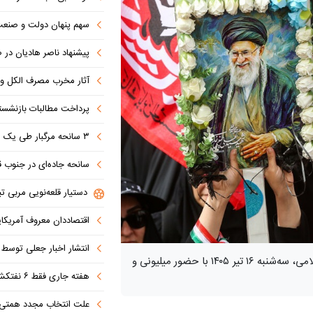
سهم پنهان دولت و صنعت در ناترازی 
پیشنهاد ناصر هادیان در صداوسیما: تنگه 
آثار مخرب مصرف الکل و س
پرداخت مطالبات بازنشستگان در اولویت تأمین ا
۳ سانحه مرگبار طی یک هفته در بزرگراه‌های تهران؛ هشدار دوباره به رانندگان و عابران
سانحه جاده‌ای در جنوب قاهره با ۱۴ 
دستیار قلعه‌نویی مربی تی
اقتصاددان معروف آمریکای
انتشار اخبار جعلی توسط ترامپ
مراسم باشکوه تشییع پیکر مطهر رهبر شهید انقلاب اسلامی، سه‌شنبه ۱۶ تیر ۱۴۰۵ با حضور میلیونی و
هفته جاری فقط ۶ نفتکش از تنگه عبور کردند
علت انتخاب مجدد همتی برای بانک مرکزی مشخص شد: پزشک