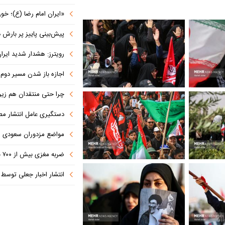
«ایران امام رضا (ع)؛ خون‌خواه و جان
پیش‌بینی پاییز پر بارش در
رویترز: هشدار شدید ایران به کشورها
اجازه باز شدن مسیر دوم در
چرا حتی منتقدان هم زیر پرچم
دستگیری عامل انتشار مطالب توهین‌آم
مواضع مزدوران سعودی را با موشک
ضربه مغزی بیش از ۷۰۰ نظامی آمریکایی در حملات ایران
انتشار اخبار جعلی توسط ترامپ