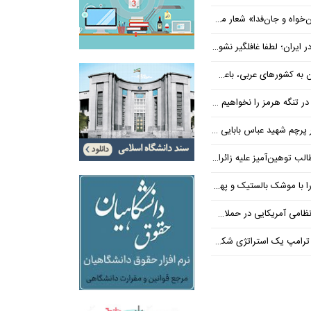
‌فدا» شعار محوری دهه پایانی صفر شد
 ایران؛ لطفا غافلگیر نشوید
ی عربی، باعث توقف حمله آمریکا شد
 تنگه هرمز را نخواهیم داد
 شهید عباس بابایی ایستادند؟
یز علیه زائران اربعین در فضای مجازی
 بالستیک و پهپاد در هم شکستیم
 یک استراتژی شکست خورده است