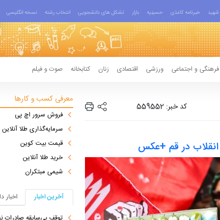
شهید
خبرنامه کاغذی
حسینیه
بازار
تشکل های دانشجویی
انتخاب رشته
نسخه انگلیسی
فرهنگی و اجتماعی
ورزشی
اقتصادی
زنان
کتابخانه
صوت و فیلم
معرفی کسب و کارها
کد خبر: 559552
فروش سرور اچ پی
سرمایه‌گذاری طلا آنلاین
قیمت بیت کوین
 انقلاب در قم +عکس
خرید طلا آنلاین
شیمی مبتکران
آخرین اخبار
اخبار د
توقف بی‌سابقه صادرات نف