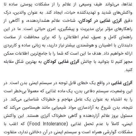
غذاها، می‌تواند طیف وسیعی از علائم را از مشکلات پوستی ساده تا
واکنش‌های شدید و تهدیدکننده حیات، ایجاد کند. به عنوان والدین، درک
دقیق
آلرژی غذایی در کودکان
، شناخت علائم هشداردهنده، و آگاهی از
راهکارهای مؤثر برای مدیریت و پیشگیری، امری حیاتی است. ما در این
راهنمای کامل و عمیق، تمام اطلاعاتی را که برای محافظت از سلامت
دلبندتان با اطمینان و هوشمندی بیشتر نیاز دارید، به زبانی ساده و کاربردی
ارائه خواهیم داد. هدف ما این است که شما را با جامع‌ترین اطلاعات ممکن
مجهز کنیم تا بتوانید با چالش
آلرژی غذایی کودکان
به بهترین شکل مقابله
کنید.
آلرژی غذایی
در واقع یک خطای قابل توجه در سیستم ایمنی بدن است. در
این وضعیت، سیستم دفاعی بدن، یک ماده غذایی که معمولاً بی‌خطر است
را به اشتباه به عنوان یک عامل مهاجم و خطرناک شناسایی می‌کند. در
نتیجه، بدن شروع به آزادسازی مواد شیمیایی مانند هیستامین می‌کند که
مسئول بروز علائم آزاردهنده و گاهی خطرناک آلرژی هستند. این واکنش
ایمنی، کاملاً با عدم تحمل غذایی (Food Intolerance) که اغلب با
مشکلات گوارشی همراه است و سیستم ایمنی در آن دخالتی ندارد، متفاوت