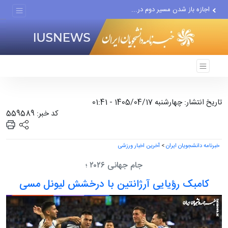
اجازه باز شدن مسیر دوم در...
چرا حتی منتقدان هم زیر پرچم...
دستگیری عامل انتشار مطالب...
تاریخ انتشار: چهارشنبه 1405/04/17 - 01:41
کد خبر: 559589
خبرنامه دانشجویان ایران
>
آخرین اخبار ورزشی
جام جهانی ۲۰۲۶ ؛
کامبک رؤیایی آرژانتین با درخشش لیونل مسی