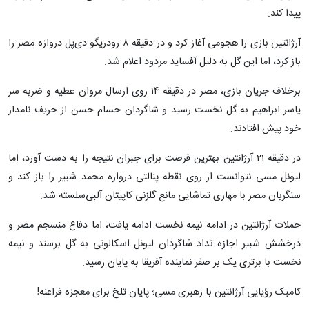
پیدا کند.
آرژانتین بازی را هجومی آغاز کرد و در دقیقه ۸ رودریگو دی‌پل دروازه مصر را
باز کرد، اما این گل به دلیل آفساید مردود اعلام شد.
برخلاف جریان بازی، مصر در دقیقه ۱۴ روی ارسال مروان عطیه و ضربه سر
یاسر ابراهیم به گل نخست رسید و شاگردان حسام حسن از حریف نامدار
خود پیش افتادند.
در دقیقه ۲۱ آرژانتین بهترین فرصت برای جبران نتیجه را به دست آورد، اما
لیونل مسی نتوانست از روی نقطه پنالتی دروازه محمد شبیر را باز کند و
سنگربان مصر با مهاری تماشایی مانع گلزنی کاپیتان آلبی‌سلسته شد.
حملات آرژانتین در ادامه نیمه نخست ادامه یافت، اما دفاع منسجم مصر و
درخشش شبیر اجازه نداد شاگردان لیونل اسکالونی به گل برسند و نیمه
نخست با برتری یک بر صفر نماینده آفریقا به پایان رسید.
کامبک رؤیایی آرژانتین با رهبری مسی؛ پایان تلخ برای معجزه فراعنه!