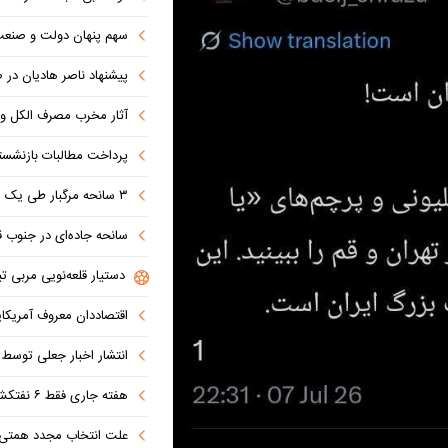
سهم پنهان دولت و صنعت در ناترازی 
پیشنهاد ناصر هادیان در صداوسیما: تنگه 
آثار مخرب مصرف الکل و س
پرداخت مطالبات بازنشستگان در اولویت تأمین ا
۳ سانحه مرگبار طی یک هفته در بزرگراه‌های تهران؛ هشدار دوباره به رانندگان و عابران
سانحه جاده‌ای در جنوب قاهره با ۱۴ 
دستیار قلعه‌نویی مربی تی
اقتصاددان معروف آمریکای
انتشار اخبار جعلی توسط ترامپ
هفته جاری فقط ۶ نفتکش از تنگه عبور کردند
علت انتخاب مجدد همتی برای بانک مرکزی مشخص شد: پزشک