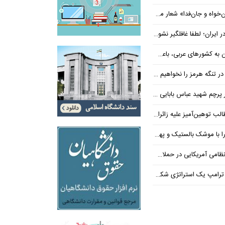
‌فدا» شعار محوری دهه پایانی صفر شد
 ایران؛ لطفا غافلگیر نشوید
ی عربی، باعث توقف حمله آمریکا شد
 تنگه هرمز را نخواهیم داد
 شهید عباس بابایی ایستادند؟
یز علیه زائران اربعین در فضای مجازی
 بالستیک و پهپاد در هم شکستیم
 یک استراتژی شکست خورده است