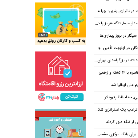
بنزین؛ چرا مردم مقصر اصلی نیستند؟
هرمز را در ازای رفع تحریم معامله کنیم
یگار در بروز بیماری‌ها
جتماعی؛ پیگیری برای تأمین منابع ادامه دارد
کشته و زخمی
م ملی ایتالیا شد
ی: خداحافظ پترودلار
 یک استراتژی شکست خورده است
یان هنوز هم متوجه نشده است چرا همتی استیضاح شد!