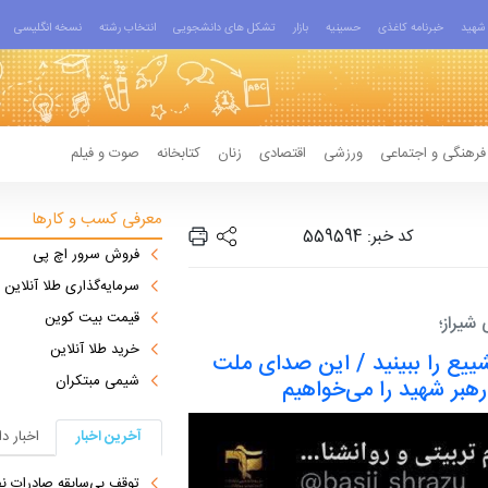
شهید
خبرنامه کاغذی
حسینیه
بازار
تشکل های دانشجویی
انتخاب رشته
نسخه انگلیسی
فرهنگی و اجتماعی
ورزشی
اقتصادی
زنان
کتابخانه
صوت و فیلم
معرفی کسب و کارها
کد خبر: 559594
فروش سرور اچ پی
سرمایه‌گذاری طلا آنلاین
قیمت بیت کوین
شیراز؛
خرید طلا آنلاین
شییع را ببینید / این صدای ملت
شیمی مبتکران
بر شهید را می‌خواهیم
آخرین اخبار
اخبار د
توقف بی‌سابقه صادرات نف