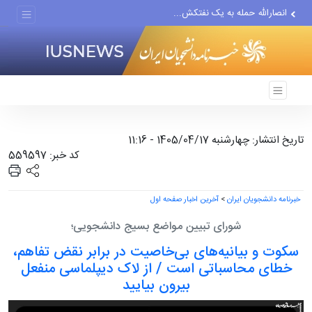
انصارالله حمله به یک نفتکش...
حادثه امنیتی دریایی در جنوب...
لفاظی جدید نتانیاهو علیه ایران
تاریخ انتشار: چهارشنبه 1405/04/17 - 11:16
کد خبر: 559597
خبرنامه دانشجویان ایران
>
آخرین اخبار صفحه اول
شورای تبیین مواضع بسیج دانشجویی؛
سکوت و بیانیه‌های بی‌خاصیت در برابر نقض تفاهم،
خطای محاسباتی است / از لاک دیپلماسی منفعل
بیرون بیایید