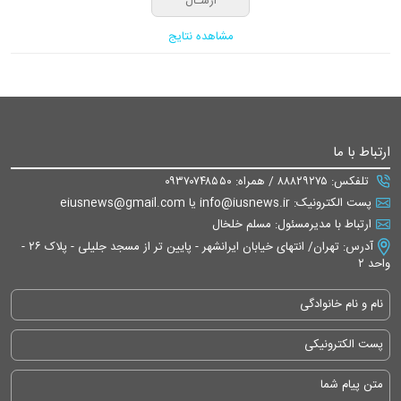
مشاهده نتایج
ارتباط با ما
تلفکس: ۸۸۸۲۹۲۷۵ / همراه: ۰۹۳۷۰۷۴۸۵۵۰
پست الکترونیک: info@iusnews.ir یا eiusnews@gmail.com
ارتباط با مدیرمسئول: مسلم خلخال
آدرس: تهران/ انتهای خیابان ایرانشهر - پایین تر از مسجد جلیلی - پلاک ۲۶ -
واحد ۲