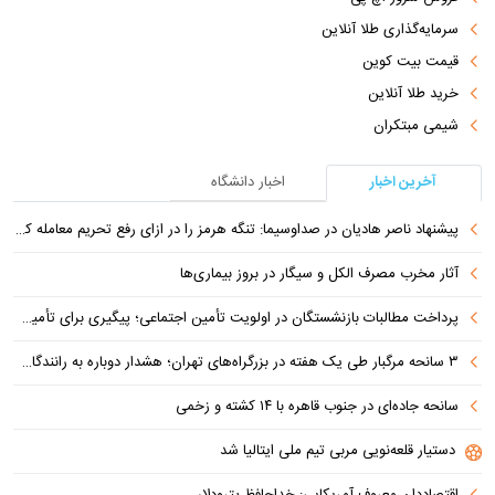
سرمایه‌گذاری طلا آنلاین
قیمت بیت کوین
خرید طلا آنلاین
شیمی مبتکران
آخرین اخبار
اخبار دانشگاه
پیشنهاد ناصر هادیان در صداوسیما: تنگه هرمز را در ازای رفع تحریم معامله کنیم
آثار مخرب مصرف الکل و سیگار در بروز بیماری‌ها
پرداخت مطالبات بازنشستگان در اولویت تأمین اجتماعی؛ پیگیری برای تأمین منابع ادامه دارد
۳ سانحه مرگبار طی یک هفته در بزرگراه‌های تهران؛ هشدار دوباره به رانندگان و عابران
سانحه جاده‌ای در جنوب قاهره با ۱۴ کشته و زخمی
دستیار قلعه‌نویی مربی تیم ملی ایتالیا شد
اقتصاددان معروف آمریکایی: خداحافظ پترودلار