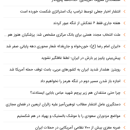
انتشار اخبار جعلی توسط ترامپ یک استراتژی شکست خورده است
هفته جاری فقط ۶ نفتکش از تنگه عبور کردند
علت انتخاب مجدد همتی برای بانک مرکزی مشخص شد: پزشکیان هنوز هم متوجه نشده است چرا همتی استیضاح شد!
«ایران امام رضا (ع)؛ خون‌خواه و جان‌فدا» شعار محوری دهه پایانی صفر شد
پیش‌بینی پاییز پر بارش در ایران؛ لطفا غافلگیر نشوید
رویترز: هشدار شدید ایران به کشورهای عربی، باعث توقف حمله آمریکا شد
اجازه باز شدن مسیر دوم در تنگه هرمز را نخواهیم داد
چرا حتی منتقدان هم زیر پرچم شهید عباس بابایی ایستادند؟
دستگیری عامل انتشار مطالب توهین‌آمیز علیه زائران اربعین در فضای مجازی
مواضع مزدوران سعودی را با موشک بالستیک و پهپاد در هم شکستیم
ضربه مغزی بیش از ۷۰۰ نظامی آمریکایی در حملات ایران