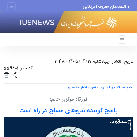
دستیار قلعه‌نویی مربی تیم...
اقتصاددان معروف آمریکایی:...
انتشار اخبار جعلی توسط...
تاریخ انتشار: چهارشنبه 1405/04/17 - 11:48
کد خبر: 559601
خبرنامه دانشجویان ایران
>
آخرین اخبار صفحه اول
قرارگاه مرکزی خاتم:
پاسخ کوبنده نیروهای مسلح در راه است