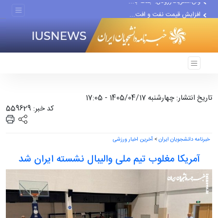
از سرگیری مجدد حملات یمن به...
وال‌استریت‌ژرونال: جنگ با...
افزایش قیمت نفت و افت...
بهروزآذر: زنان در آثار...
تاریخ انتشار: چهارشنبه 1405/04/17 - 17:05
کد خبر: 559629
خبرنامه دانشجویان ایران
>
آخرین اخبار ورزشی
آمریکا مغلوب تیم ملی والیبال نشسته ایران شد