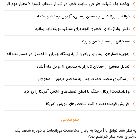
چگونه یک شرکت طراحی سایت خوب در شیراز انتخاب کنیم؟ ۷ معیار مهم قبل از سفارش سایت
ذوالقدر، پزشکیان و محسن رضایی؛ آزمون وحدت و اعتماد
نقش ولتاژ باتری خودرو: آنچه برای عملکرد بهینه باید بدانید
حمکرانی در حصار ذهنِ وارونه
زنجیره فشارهای یمن بر ریاض؛ از پالایشگاه جیزان تا اختلال در مسیر باب المندب
تبدیل بخشی از خیابان لاله‌زار به پیاده‌رو از اوایل ماه آینده
از سرگیری مجدد حملات یمن به مواضع مزدوران سعودی
وال‌استریت‌ژرونال: جنگ با ایران ضعف‌های ارتش آمریکا را رو کرد
افزایش قیمت نفت و افت شاخص‌های بورس آمریکا
نظرسنجی
به نظر شما توافق با آمریکا به پایان مخاصمات می‌انجامد یا دوباره شاهد یک
درگیری تمام عیار خواهیم بود؟