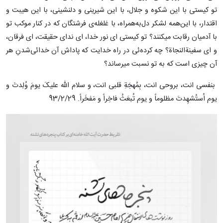
تو کیستى با این شکوه و جلال، با این شیرینى و دلنشینى، با این هیبت و
اقتدار، با این‌همه لشکر دل‌به‌همراه، با غلغله‌ى فرشتگان که در کنار موکب تو
با آدمیان رقابت میکنند؟ تو کیستى اى نور خدا، اى نداى حقیقت، اى فرقان،
و اى سفینةالنجاة؟ چه کرده‌ئى در راه خدایت که پاداش آن خدائى‌شدنِ هر
آن چیزى است که به تو نسبت میرساند؟
بنفسى انت، بروحى انت، بِمُهجَةِ قلبى انت، و سلام الله علیکَ یومَ وُلِدتَ و
یوم اُستُشهِدتَ مظلوماً و یوم تُبعَثُ فاخِراً و مَفخَراً. 93/2/29