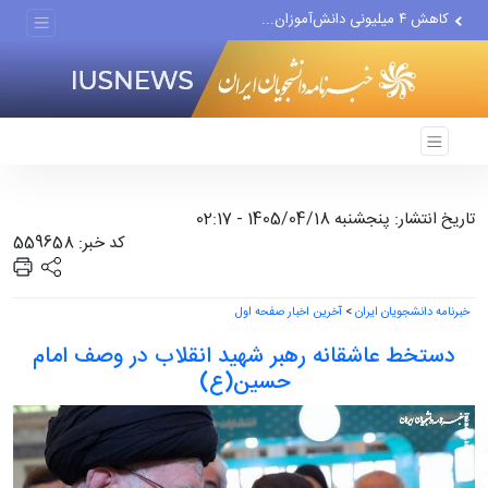
کاهش ۴ میلیونی دانش‌آموزان...
هشدار تخلیه برای ۲۰ هزار...
قیمت خودرو همچنان در سطوح...
تاریخ انتشار: پنجشنبه 1405/04/18 - 02:17
کد خبر: 559658
خبرنامه دانشجویان ایران
>
آخرین اخبار صفحه اول
دستخط عاشقانه رهبر شهید انقلاب در وصف امام
حسین(ع)