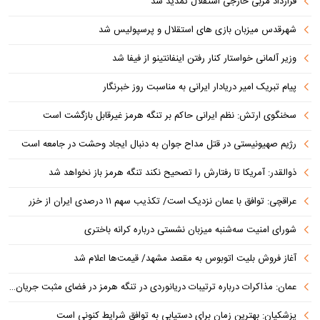
قرارداد مربی خارجی استقلال تمدید شد
شهرقدس میزبان بازی های استقلال و پرسپولیس شد
وزیر آلمانی خواستار کنار رفتن اینفانتینو از فیفا شد
پیام تبریک امیر دریادار ایرانی به مناسبت روز خبرنگار
سخنگوی ارتش: نظم ایرانی حاکم بر تنگه هرمز غیرقابل بازگشت است
رژیم صهیونیستی در قتل مداح جوان به دنبال ایجاد وحشت در جامعه است
ذوالقدر: آمریکا تا رفتارش را تصحیح نکند تنگه هرمز باز نخواهد شد
عراقچی: توافق با عمان نزدیک است/ تکذیب سهم ۱۱ درصدی ایران از خزر
شورای امنیت سه‌شنبه میزبان نشستی درباره کرانه باختری
آغاز فروش بلیت اتوبوس به مقصد مشهد/ قیمت‌ها اعلام شد
عمان: مذاکرات درباره ترتیبات دریانوردی در تنگه هرمز در فضای مثبت جریان دارد
پزشکیان‌: بهترین زمان برای دستیابی به توافق شرایط کنونی است