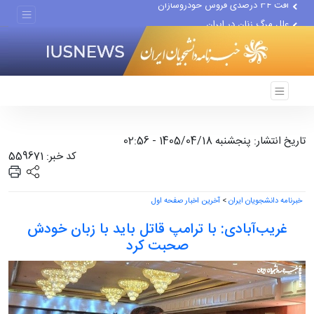
علل مرگ زنان در ایران
اعتراف رسانه‌های خارجی به...
تاریخ انتشار: پنجشنبه 1405/04/18 - 02:56
کد خبر: 559671
خبرنامه دانشجویان ایران
>
آخرین اخبار صفحه اول
غریب‌آبادی: با ترامپ قاتل باید با زبان خودش
صحبت کرد