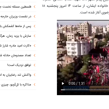
آیت‌الله‌العظمی امام سید علی حسینی خامنه‌ای و شهدای خانواده ایشان، از ساعت ۱۴ امروز پنجشنبه ۱۸
فلسطین مسئله نخست جها
 رضوی آغاز شده است.
در نشست وزیران خارجه کشورهای 
پس از ماه‌ها کشمکش با دولت ترامپ،
سازش با یزید زمان، هرگز امنی
«کارت امید مادر» شارژ ش
تعداد مصدومان حادثه شهرک شم
توافق نزدیک است!
واکنش تند رضاییان به اس
مذاکره با تل‌آویو، چیزی جز ش