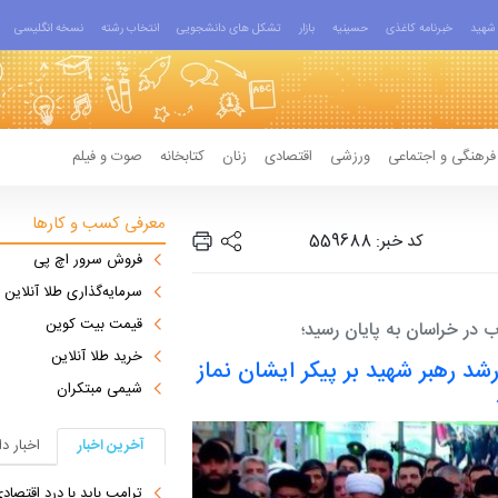
شهید
خبرنامه کاغذی
حسینیه
بازار
تشکل های دانشجویی
انتخاب رشته
نسخه انگلیسی
فرهنگی و اجتماعی
ورزشی
اقتصادی
زنان
کتابخانه
صوت و فیلم
معرفی کسب و کارها
کد خبر: 559688
فروش سرور اچ پی
سرمایه‌گذاری طلا آنلاین
قیمت بیت کوین
ب در خراسان به پایان رسید؛
خرید طلا آنلاین
شد رهبر شهید بر پیکر ایشان نماز
شیمی مبتکران
آخرین اخبار
اخبار د
ترامپ باید با درد اقتصاد