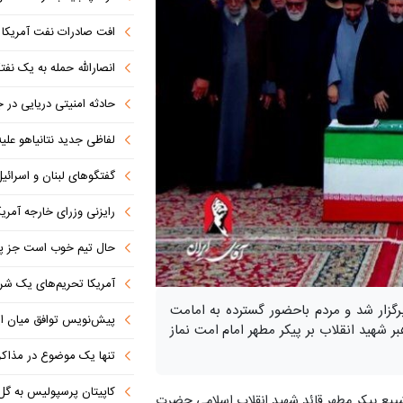
افت صادرات نفت آمریکا به پای
انصارالله حمله به یک نف
حادثه امنیتی دریایی در
لفاظی جدید نتانیاهو علیه
گفتگوهای لبنان و اسرائیل 
رایزنی وزرای خارجه آمریک
حال تیم خوب است جز پن
آمریکا تحریم‌های یک شرکت ه
رگزار شد و مردم باحضور گسترده به امامت
پیش‌نویس توافق میان ای
 شهید انقلاب بر پیکر مطهر امام امت نماز
تنها یک موضوع در مذاکرات ا
کاپیتان پرسپولیس به گل
شییع پیکر مطهر قائد شهید انقلاب اسلامی حضرت