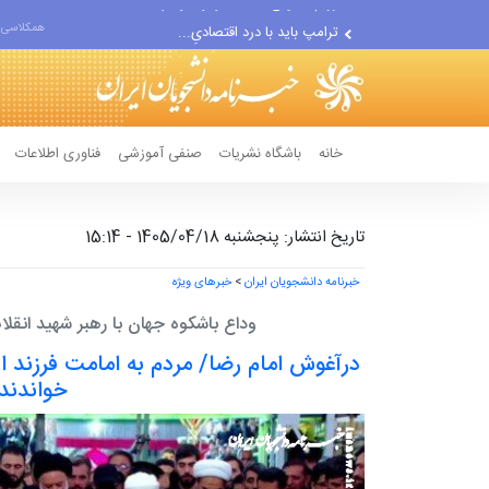
ترامپ باید با درد اقتصادیِ...
همکلاسی 
افت صادرات نفت آمریکا به...
انصارالله حمله به یک نفتکش...
حادثه امنیتی دریایی در جنوب...
خانه
باشگاه نشریات
صنفی آموزشی
فناوری اطلاعات
تاریخ انتشار: پنجشنبه 1405/04/18 - 15:14
خبرنامه دانشجویان ایران
>
خبرهای ویژه
وداع باشکوه جهان با رهبر شهید انقلا
درآغوش امام رضا/ مردم به امامت فرزند ار
خواندند