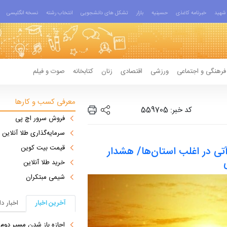
شهید
خبرنامه کاغذی
حسینیه
بازار
تشکل های دانشجویی
انتخاب رشته
نسخه انگلیسی
فرهنگی و اجتماعی
ورزشی
اقتصادی
زنان
کتابخانه
صوت و فیلم
معرفی کسب و کارها
کد خبر: 559705
فروش سرور اچ پی
سرمایه‌گذاری طلا آنلاین
قیمت بیت کوین
آتی در اغلب استان‌ها/ هشدار
خرید طلا آنلاین
شیمی مبتکران
آخرین اخبار
اخبار د
اجازه باز شدن مسیر دوم در