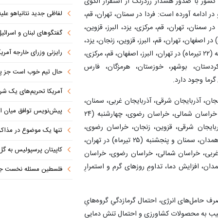
شور با صدور هشدار زردرنگ از استقرار الگوی
لفاظی جدید نتانیاهو علیه
به (۱۹ تا ۲۵ تیرماه) خبر داده و در ادامه آورده است: فردا در سمنان، تهران، قم،
رز، قزوین، لرستان، زنجان، شنبه (۲۰ تیرماه) در سمنان، تهران، قم، مرکزی، یزد، البرز، قزوین،
گفتگوهای لبنان و اسرائیل 
، همدان، کرمانشاه، فارس، یکشنبه (۲۱ تیرماه) در اصفهان، تهران، قم، البرز، قزوین، زنجان، یزد،
رایزنی وزرای خارجه آمریک
مرکزی، همدان، فارس، کرمانشاه، لرستان، کردستان و دوشنبه (۲۲ تیرماه) در تهران، البرز، اصفهان، قم، مرکزی،
ردستان، بوشهر، خوزستان، هرمزگان، فارس
حال تیم خوب است جز پن
 گرما وجود دارد.
آمریکا تحریم‌های یک شرکت ه
البرز، قزوین، زنجان، آذربایجان شرقی، آذربایجان غربی، سمنان،
پیش‌نویس توافق میان ای
قم، مرکزی، همدان، کردستان، اصفهان، خوزستان، بوشهر، خراسان شمالی، خراسان رضوی، چهارشنبه (۲۴
آذربایجان شرقی، قزوین، زنجان، خراسان رضوی،
تنها یک موضوع در مذاکرات ا
خراسان شمالی، خراسان جنوبی، خوزستان، ایلام، مرکزی، همدان، سمنان و پنجشنبه (۲۵ تیرماه) در تهران،
کاپیتان پرسپولیس به گل
ان غربی، خراسان شمالی، خراسان رضوی، خراسان
ن، افزایش دما، تداومِ روزهای گرم و استمرارِ
فلسطین مسئله نخست جها
حامل‌های انرژی، احتمال گرمازدگیِ گروه‌هایِ
سیب به محصولات کشاورزی و احتمال تنش دمایی