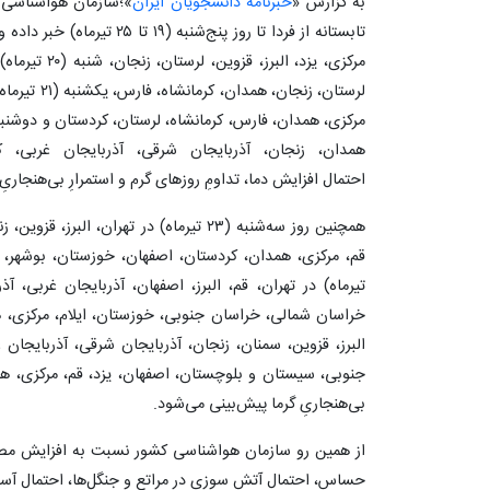
به گزارش «
خبرنامه دانشجویان ایران
»؛سازمان هواشناسی ک
تابستانه از فردا تا روز پنج‌شن
مرکزی، یزد، الب
لرستان، زنجان
همدان، زنجان، آذربایجان شرقی، آذربایجان غربی، ک
احتمال افزایش دما، تداومِ روزهای گرم و استمرارِ بی‌هنجاریِ
همچنین روز سه‌شنبه (۲۳ تیرماه) در تهران، 
تیرماه) در تهران، قم، البرز، اصفهان، آذربایجان غربی، 
البرز، قزوین، سمنان، زنجان، آذربایجان شرقی، آذربایج
جنوبی، سیستان و بلوچستان، اصفهان، یزد، قم، مرکزی، همدا
بی‌هنجاریِ گرما پیش‌بینی می‌شود.
از همین رو سازمان هواشناسی کشور نسبت به افزایش مصرف 
حساس، احتمال آتش سوزی در مراتع و جنگل‌ها، احتمال آ