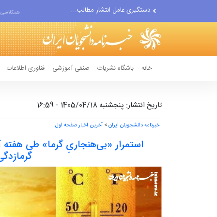
مواضع مزدوران سعودی را با...
همکلاسی 
ضربه مغزی بیش از ۷۰۰ نظامی...
خانه
باشگاه نشریات
صنفی آموزشی
فناوری اطلاعات
تاریخ انتشار: پنجشنبه 1405/04/18 - 16:59
خبرنامه دانشجویان ایران
>
آخرین اخبار صفحه اول
استمرار «بی‌هنجاریِ گرما» طی هفته 
گرمازدگی