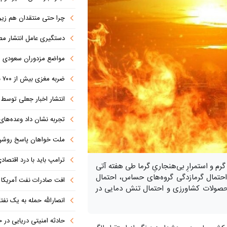
چرا حتی منتقدان هم زیر پرچم
دستگیری عامل انتشار مطالب توهین‌آم
مواضع مزدوران سعودی را با موشک
ضربه مغزی بیش از ۷۰۰ نظامی آمریکایی در حملات ایران
انتشار اخبار جعلی توسط ترامپ
تجربه نشان داد وعده‌های بیرونی
ملت خواهان پاسخ روش
ترامپ باید با درد اقتصاد
رم و استمرارِ بی‌هنجاریِ گرما طی هفته آتی
احتمال گرمازدگی گروه‌های حساس، احتمال
افت صادرات نفت آمریکا به پای
حصولات کشاورزی و احتمال تنش دمایی در
انصارالله حمله به یک نف
حادثه امنیتی دریایی در