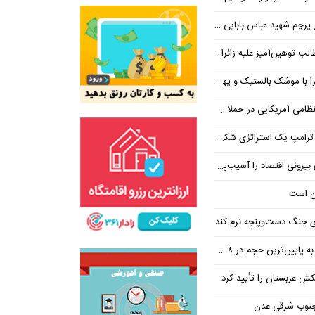
 شهید عباس بابایی ایستادند؟
یز علیه زائران اربعین در فضای مجازی
 بالستیک و پهپاد در هم شکستیم
 یک استراتژی شکست خورده است
 اقتصاد را آسیب‌پذیرتر می‌کند
ن است
یِ جنگ دست‌و‌پنجه نرم کند
ین‌ترین حجم در ۸ ماه اخیر
تکش عربستان را تأیید کرد
 جنوب شرقی عدن