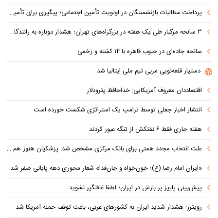
پرداخت مطالبات بازنشستگان در اولویت تأمین اجتماعی؛ پیگیری برای تأمین منابع ادامه دارد
۳ سانحه مرگبار طی یک هفته در بزرگراه‌های تهران؛ هشدار دوباره به رانندگان و عابران
سانحه جاده‌ای در جنوب قاهره با ۱۴ کشته و زخمی
دستیار قلعه‌نویی مربی تیم ملی ایتالیا شد
اقتصاددان معروف آمریکایی: خداحافظ پترودلار
انتشار اخبار جعلی توسط ترامپ یک استراتژی شکست خورده است
هفته جاری فقط ۶ نفتکش از تنگه عبور کردند
علت انتخاب مجدد همتی برای بانک مرکزی مشخص شد: پزشکیان هنوز هم متوجه نشده است چرا همتی استیضاح شد!
«ایران امام رضا (ع)؛ خون‌خواه و جان‌فدا» شعار محوری دهه پایانی صفر شد
پیش‌بینی پاییز پر بارش در ایران؛ لطفا غافلگیر نشوید
رویترز: هشدار شدید ایران به کشورهای عربی، باعث توقف حمله آمریکا شد