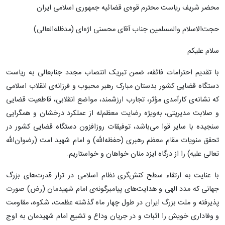
محضر شریف ریاست محترم قوه‌ی قضائیه جمهوری اسلامی ایران
حجت‌الاسلام والمسلمین جناب آقای محسنی اژه‌ای (مدظله‌العالی)
سلام علیکم
با تقدیم احترامات فائقه، ضمن تبریک انتصاب مجدد جنابعالی به ریاست
دستگاه قضایی کشور بدستان مبارک رهبر محبوب و فرزانه‌ی انقلاب اسلامی
که نشانه‌ی کارآمدی مؤثر، تجارب ارزشمند، مواضع انقلابی، قاطعیت قضایی
و صلابت مدیریتی، به‌ویژه رضایت معظم‌له از عملکرد درخشان و همگرایی
سنجیده با سایر قوا می‌باشد، توفیقات روزافزون دستگاه قضایی کشور در
تحقق منویات مقام معظم رهبری (حفظه‌الله) و امام شهید امت (رضوان‌الله
تعالی علیه) را از درگاه ایزد منان خواهان و خواستاریم.
با عنایت به ارتقاء سطح کنش‌گری نظام اسلامی در تراز قدرت‌های بزرگ
جهانی که مدد الهی و هدایت‌های پیامبرگونه‌ی امام شهیدمان (رض) صورت
پذیرفته و ملت بزرگ ایران در طول چهار ماه گذشته عظمت، شکوه، مقاومت
و وفاداری خویش را اثبات و در جریان وداع و تشیع امام شهیدمان به اوج