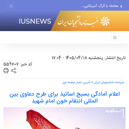
معامله با گرگِ آمریکایی،...
دستیار قلعه‌نویی مربی تیم...
اقتصاددان معروف آمریکایی:...
انتشار اخبار جعلی توسط...
تاریخ انتشار: پنجشنبه 1405/04/18 - 17:04
کد خبر: 559707
خبرنامه دانشجویان ایران
>
آخرین اخبار صفحه اول
اعلام آمادگی بسیج اساتید برای طرح دعاوی بین
المللی انتقام خون امام شهید