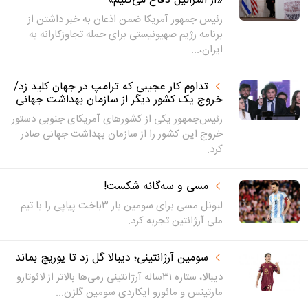
«از اسرائیل دفاع می‌کنیم»
رئیس جمهور آمریکا ضمن اذعان به خبر داشتن از
برنامه رژیم صهیونیستی برای حمله تجاوزکارانه به
ایران،...
تداوم کار عجیبی که ترامپ در جهان کلید زد/
خروج یک کشور دیگر از سازمان بهداشت جهانی
رئیس‌جمهور یکی از کشورهای آمریکای جنوبی دستور
خروج این کشور را از سازمان بهداشت جهانی صادر
کرد.
مسی و سه‌گانه شکست!
لیونل مسی برای سومین بار ۳باخت پیاپی را با تیم
ملی آرژانتین تجربه کرد.
سومین آرژانتینی؛ دیبالا گل زد تا یوریچ بماند
دیبالا، ستاره ۳۱ساله آرژانتینی رمی‌ها بالاتر از لائوتارو
مارتینس و مائورو ایکاردی سومین گلزن...