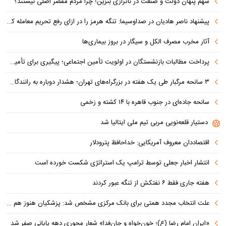
سهم پنهان دولت و صنعت در ناترازی بنزین؛ چرا مردم مقصر اصلی نیستند؟
پیشنهاد ناصر هادیان در صداوسیما: تنگه هرمز را در ازای رفع تحریم معامله کنیم
آثار مخرب مصرف الکل و سیگار در بروز بیماری‌ها
پرداخت مطالبات بازنشستگان در اولویت تأمین اجتماعی؛ پیگیری برای تأمین منابع ادامه دارد
۳ سانحه مرگبار طی یک هفته در بزرگراه‌های تهران؛ هشدار دوباره به رانندگان و عابران
سانحه جاده‌ای در جنوب قاهره با ۱۴ کشته و زخمی
دستیار قلعه‌نویی مربی تیم ملی ایتالیا شد
اقتصاددان معروف آمریکایی: خداحافظ پترودلار
انتشار اخبار جعلی توسط ترامپ یک استراتژی شکست خورده است
هفته جاری فقط ۶ نفتکش از تنگه عبور کردند
علت انتخاب مجدد همتی برای بانک مرکزی مشخص شد: پزشکیان هنوز هم متوجه نشده است چرا همتی استیضاح شد!
«ایران امام رضا (ع)؛ خون‌خواه و جان‌فدا» شعار محوری دهه پایانی صفر شد