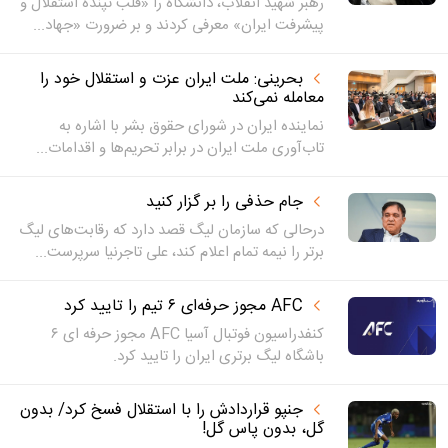
رهبر شهید انقلاب، دانشگاه را «قلب تپنده استقلال و
پیشرفت ایران» معرفی کردند و بر ضرورت «جهاد...
بحرینی: ملت ایران عزت و استقلال خود را
معامله نمی‌کند
نماینده ایران در شورای حقوق بشر با اشاره به
تاب‌آوری ملت ایران در برابر تحریم‌ها و اقدامات...
جام حذفی را بر گزار کنید
درحالی که سازمان لیگ قصد دارد که رقابت‌های لیگ
برتر را نیمه تمام اعلام کند، علی تاجرنیا سرپرست...
AFC مجوز حرفه‌ای ۶ تیم را تایید کرد
کنفدراسیون فوتبال آسیا AFC مجوز حرفه ای ۶
باشگاه لیگ برتری ایران را تایید کرد.
جنپو قراردادش را با استقلال فسخ کرد/ بدون
گل، بدون پاس گل!