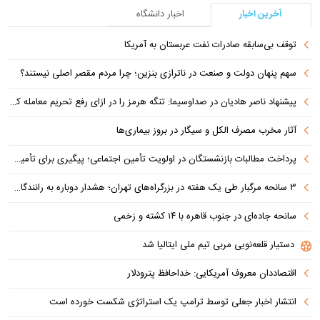
آخرین اخبار
اخبار دانشگاه
توقف بی‌سابقه صادرات نفت عربستان به آمریکا
سهم پنهان دولت و صنعت در ناترازی بنزین؛ چرا مردم مقصر اصلی نیستند؟
پیشنهاد ناصر هادیان در صداوسیما: تنگه هرمز را در ازای رفع تحریم معامله کنیم
آثار مخرب مصرف الکل و سیگار در بروز بیماری‌ها
پرداخت مطالبات بازنشستگان در اولویت تأمین اجتماعی؛ پیگیری برای تأمین منابع ادامه دارد
۳ سانحه مرگبار طی یک هفته در بزرگراه‌های تهران؛ هشدار دوباره به رانندگان و عابران
سانحه جاده‌ای در جنوب قاهره با ۱۴ کشته و زخمی
دستیار قلعه‌نویی مربی تیم ملی ایتالیا شد
اقتصاددان معروف آمریکایی: خداحافظ پترودلار
انتشار اخبار جعلی توسط ترامپ یک استراتژی شکست خورده است