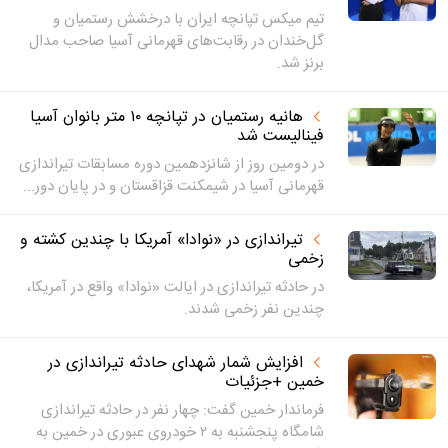
تیم میکس تپانچه ایران با درخشش رستمیان و
گل‌خندان در رقابت‌های قهرمانی آسیا صاحب مدال
برنز شد.
هانیه رستمیان در تپانچه ۱۰ متر بانوان آسیا
فینالیست شد
در دومین روز از شانزدهمین دوره مسابقات تیراندازی
قهرمانی آسیا در شیمکنت قزاقستان و در پایان دور...
تیراندازی در «نوادا» آمریکا با چندین کشته و
زخمی
در حادثه تیراندازی در ایالت «نوادا» واقع در آمریکا،
چندین نفر زخمی شدند.
افزایش شمار شهدای حادثه تیراندازی در
خمین +جزئیات
فرماندار خمین گفت: چهار نفر در حادثه تیراندازی
شامگاه پنجشنبه به ۲ خودروی عبوری در خمین به