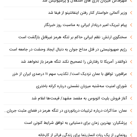
شهرقدس میزبان بازی های استقلال و پرسپولیس شد
وزیر آلمانی خواستار کنار رفتن اینفانتینو از فیفا شد
پیام تبریک امیر دریادار ایرانی به مناسبت روز خبرنگار
سخنگوی ارتش: نظم ایرانی حاکم بر تنگه هرمز غیرقابل بازگشت است
رژیم صهیونیستی در قتل مداح جوان به دنبال ایجاد وحشت در جامعه است
ذوالقدر: آمریکا تا رفتارش را تصحیح نکند تنگه هرمز باز نخواهد شد
عراقچی: توافق با عمان نزدیک است/ تکذیب سهم ۱۱ درصدی ایران از خزر
شورای امنیت سه‌شنبه میزبان نشستی درباره کرانه باختری
آغاز فروش بلیت اتوبوس به مقصد مشهد/ قیمت‌ها اعلام شد
عمان: مذاکرات درباره ترتیبات دریانوردی در تنگه هرمز در فضای مثبت جریان دارد
پزشکیان‌: بهترین زمان برای دستیابی به توافق شرایط کنونی است
رونمایی از یک ربات انسان‌نما برای زندگی فراتر از کارخانه