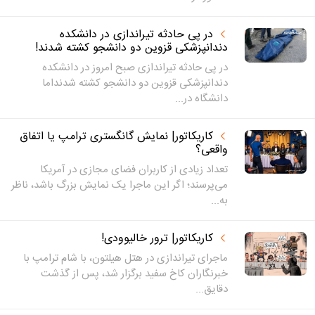
در پی حادثه تیراندازی در دانشکده
دندانپزشکی قزوین دو دانشجو کشته شدند!
در پی حادثه تیراندازی صبح امروز در دانشکده
دندانپزشکی قزوین دو دانشجو کشته شدنداما
دانشگاه در...
کاریکاتور| نمایش گانگستری ترامپ یا اتفاق
واقعی؟
تعداد زیادی از کاربران فضای مجازی در آمریکا
می‌پرسند؛ اگر این ماجرا یک نمایش بزرگ باشد، ناظر
به...
کاریکاتور| ترور خالیوودی!
ماجرای تیراندازی در هتل هیلتون، با شام ترامپ با
خبرنگاران کاخ سفید برگزار شد، پس از گذشت
دقایق...