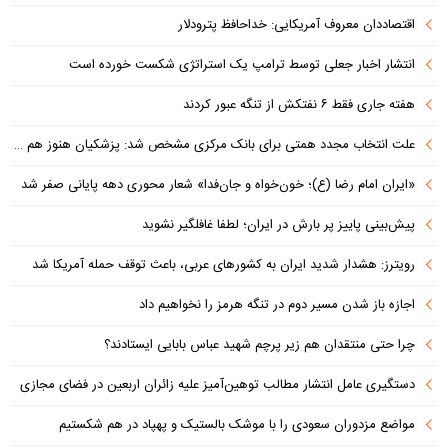
اقتصاددان معروف آمریکایی: خداحافظ پترودلار
انتشار اخبار جعلی توسط ترامپ یک استراتژی شکست خورده است
هفته جاری فقط ۶ نفتکش از تنگه عبور کردند
علت انتخاب مجدد همتی برای بانک مرکزی مشخص شد: پزشکیان هنوز هم متوجه نشده است چرا همتی استیضاح شد!
«ایران امام رضا (ع)؛ خون‌خواه و جان‌فدا» شعار محوری دهه پایانی صفر شد
پیش‌بینی پاییز پر بارش در ایران؛ لطفا غافلگیر نشوید
رویترز: هشدار شدید ایران به کشورهای عربی، باعث توقف حمله آمریکا شد
اجازه باز شدن مسیر دوم در تنگه هرمز را نخواهیم داد
چرا حتی منتقدان هم زیر پرچم شهید عباس بابایی ایستادند؟
دستگیری عامل انتشار مطالب توهین‌آمیز علیه زائران اربعین در فضای مجازی
مواضع مزدوران سعودی را با موشک بالستیک و پهپاد در هم شکستیم