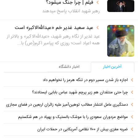
فیلم | چرا جنگ میشود؟
رهبر شهید انقلاب پاسخ میدهند
عید سعید غدیر خم «عیدالله‌الاکبر» است
عید غدیر از نگاه رهبر شهید، «عیدالله‌الاکبر» و بالاتر از
همه اعیاد است؛ روزی که پیامبر اکرم(ص) با...
آخرین اخبار
اخبار دانشگاه
اجازه باز شدن مسیر دوم در تنگه هرمز را نخواهیم داد
چرا حتی منتقدان هم زیر پرچم شهید عباس بابایی ایستادند؟
دستگیری عامل انتشار مطالب توهین‌آمیز علیه زائران اربعین در فضای مجازی
مواضع مزدوران سعودی را با موشک بالستیک و پهپاد در هم شکستیم
ضربه مغزی بیش از ۷۰۰ نظامی آمریکایی در حملات ایران