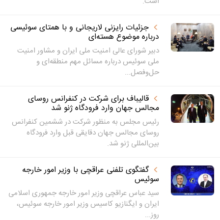
است.
جزئیات رایزنی لاریجانی و با همتای سوئیسی
درباره‌ موضوع هسته‌ای
دبیر شورای عالی امنیت ملی ایران و مشاور امنیت
ملی سوئیس درباره‌ مسائل مهم منطقه‌ای و
حل‌وفصل...
قالیباف برای شرکت در کنفرانس روسای
مجالس جهان وارد فرودگاه ژنو شد
رئیس مجلس به منظور شرکت در ششمین کنفرانس
روسای مجالس جهان دقایقی قبل وارد فرودگاه
بین‌المللی ژنو شد.
گفتگوی تلفنی عراقچی با وزیر امور خارجه
سوئیس
سید عباس عراقچی وزیر امور خارجه جمهوری اسلامی
ایران و ایگنازیو کاسیس وزیر امور خارجه سوئیس،
روز...