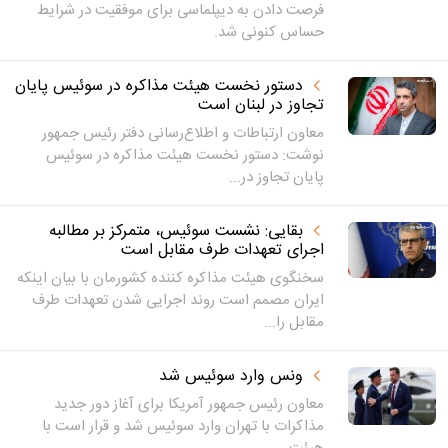
فرصت دادن به دیپلماسی برای موفقیت در شرایط
حساس کنونی شد.
دستور نخست هیئت مذاکره در سوئیس پایان
تجاوز در لبنان است
معاون ارتباطات و اطلاع‌رسانی دفتر رئیس جمهور
نوشت: دستور نخست هیئت مذاکره در سوئیس
پایان تجاوز در...
بقایی: نشست سوئیس، متمرکز بر مطالبه
اجرای تعهدات طرف مقابل است
سخنگوی هیئت مذاکره کننده کشورمان با بیان اینکه
ایران مصمم است روند اجرایی شدن تعهدات طرف
مقابل را...
ونس وارد سوئیس شد
معاون رئیس جمهور آمریکا برای آغاز دور جدید
مذاکرات با تهران وارد سوئیس شد و قرار است با