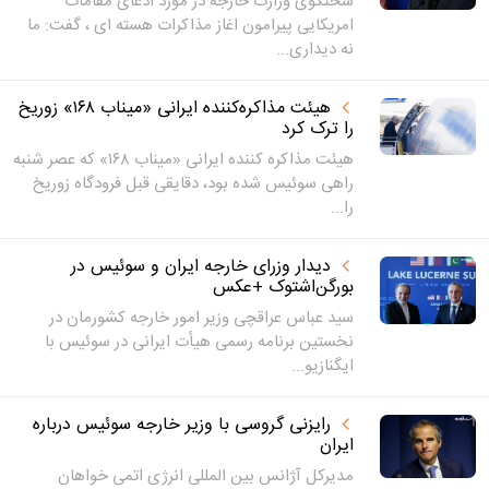
سخنگوی وزارت خارجه در مورد ادعای مقامات
امریکایی پیرامون اغاز مذاکرات هسته ای ، گفت: ما
نه دیداری...
هیئت مذاکره‌کننده ایرانی «میناب ۱۶۸» زوریخ
را ترک کرد
هیئت مذاکره کننده ایرانی «میناب ۱۶۸» که عصر شنبه
راهی سوئیس شده بود، دقایقی قبل فرودگاه زوریخ
را...
دیدار وزرای خارجه ایران و سوئیس در
بورگن‌اشتوک +عکس
سید عباس عراقچی وزیر امور خارجه کشورمان در
نخستین برنامه رسمی هیأت ایرانی در سوئیس با
ایگنازیو...
رایزنی گروسی با وزیر خارجه سوئیس درباره
ایران
مدیرکل آژانس بین المللی انرژی اتمی خواهان