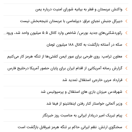
واکنش عربستان و قطر به بیانیه شورای امنیت درباره یمن
دبیرکل جنبش نجبای عراق: دیپلماسی با عربستان نتیجه‌بخش نیست
رکوردشکنی‌های جدید بورس/ شاخص وارد کانال ۵.۵ میلیون واحد شد، ورود ۹ همت پول حقیقی
سکه در آستانه بازگشت به کانال ۱۸۸ میلیون تومان
معاون ترامپ: روی طرحی برای عبور ایمن کشتی‌ها از تنگه هرمز کار می‌کنیم
گزارش رسانه آمریکایی از اقدام ایران برای پایان حضور آمریکا درخلیج فارس
قرارداد مربی خارجی استقلال تمدید شد
شهرقدس میزبان بازی های استقلال و پرسپولیس شد
وزیر آلمانی خواستار کنار رفتن اینفانتینو از فیفا شد
پیام تبریک امیر دریادار ایرانی به مناسبت روز خبرنگار
سخنگوی ارتش: نظم ایرانی حاکم بر تنگه هرمز غیرقابل بازگشت است